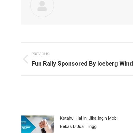
Post
PREVIOUS
navigation
Fun Rally Sponsored By Iceberg Win
Previous
post:
Ketahui Hal Ini Jika Ingin Mobil
Bekas DiJual Tinggi