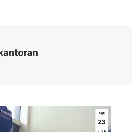
Galeri & Berita
Kontak
Search:
rkantoran
Agu
23
2014