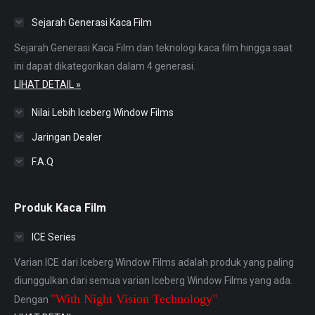
in
in
in
in
in
Sejarah Generasi Kaca Film
new
new
new
new
new
window
window
window
window
window
Sejarah Generasi Kaca Film dan teknologi kaca film hingga saat
ini dapat dikategorikan dalam 4 generasi.
LIHAT DETAIL »
Nilai Lebih Iceberg Window Films
Jaringan Dealer
F.A.Q
Produk Kaca Film
ICE Series
Varian ICE dari Iceberg Window Films adalah produk yang paling
diunggulkan dari semua varian Iceberg Window Films yang ada.
"With Night Vision Technology"
Dengan