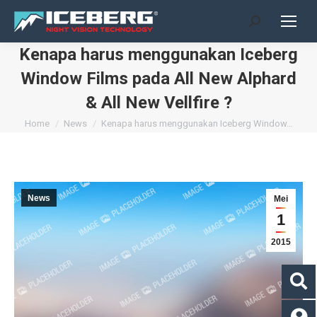
Search:
Kenapa harus menggunakan Iceberg
Window Films pada All New Alphard
& All New Vellfire ?
You are here:
Home
News
Kenapa harus menggunakan Iceberg Window…
News
Mei
1
2015