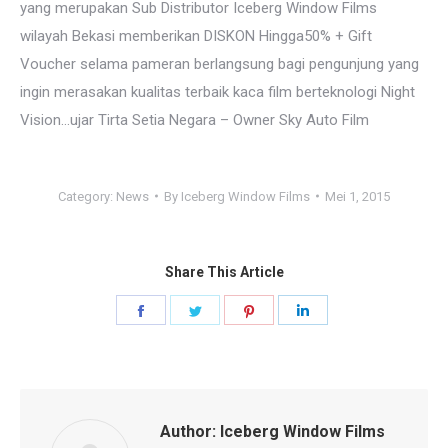
yang merupakan Sub Distributor Iceberg Window Films
wilayah Bekasi memberikan DISKON Hingga50% + Gift
Voucher selama pameran berlangsung bagi pengunjung yang
ingin merasakan kualitas terbaik kaca film berteknologi Night
Vision…ujar Tirta Setia Negara – Owner Sky Auto Film
Category:
News
By
Iceberg Window Films
Mei 1, 2015
Share This Article
Share
Share
Share
Share
on
on
on
on
Facebook
Twitter
Pinterest
LinkedIn
Author:
Iceberg Window Films