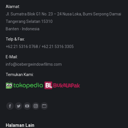
Alamat:
Jl. Sumatra Blok G1 No. 23 – 24 Nusa Loka, Bumi Serpong Damai
Tangerang Selatan 15310
Banten - Indonesia
Telp & Fax:
+62 21 5316 0768 / +62 21 5316 3305
E-Mail:
info@icebergwindowfilms.com
Temukan Kami:
Find us on:
Facebook
Twitter
YouTube
Instagram
Website
page
page
page
page
page
opens
opens
opens
opens
opens
Halaman Lain