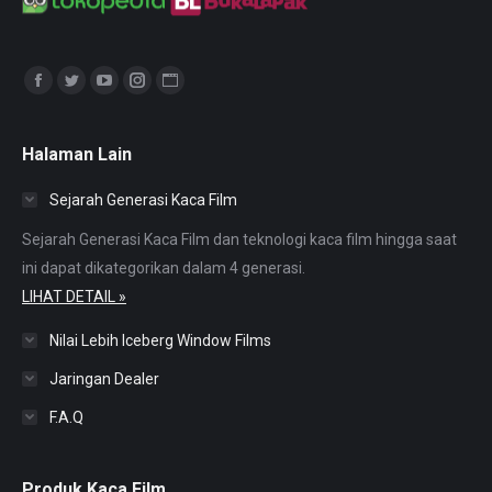
Find us on:
Facebook
Twitter
YouTube
Instagram
Website
page
page
page
page
page
opens
opens
opens
opens
opens
Halaman Lain
in
in
in
in
in
Sejarah Generasi Kaca Film
new
new
new
new
new
window
window
window
window
window
Sejarah Generasi Kaca Film dan teknologi kaca film hingga saat
ini dapat dikategorikan dalam 4 generasi.
LIHAT DETAIL »
Nilai Lebih Iceberg Window Films
Jaringan Dealer
F.A.Q
Produk Kaca Film