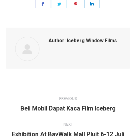
Share
Share
Share
Share
on
on
on
on
Facebook
Twitter
Pinterest
LinkedIn
Author:
Iceberg Window Films
Post
PREVIOUS
navigation
Beli Mobil Dapat Kaca Film Iceberg
Previous
post:
NEXT
Exhibition At BayWalk Mall Pluit 6-12 Juli