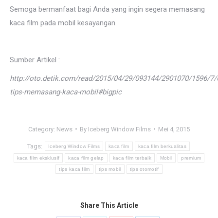
Semoga bermanfaat bagi Anda yang ingin segera memasang
kaca film pada mobil kesayangan.
Sumber Artikel :
http://oto.detik.com/read/2015/04/29/093144/2901070/1596/7/
tips-memasang-kaca-mobil#bigpic
Category:
News
By
Iceberg Window Films
Mei 4, 2015
Tags:
Iceberg Window Films
kaca film
kaca film berkualitas
kaca film eksklusif
kaca film gelap
kaca film terbaik
Mobil
premium
tips kaca film
tips mobil
tips otomotif
Share This Article