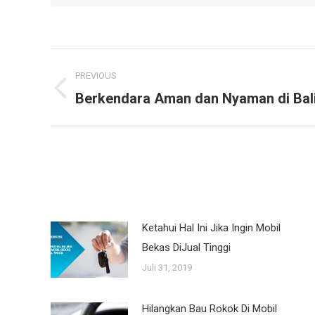
Post
PREVIOUS
navigation
Berkendara Aman dan Nyaman di Bal
Previous
post:
Ketahui Hal Ini Jika Ingin Mobil
Bekas DiJual Tinggi
Juli 31, 2019
Hilangkan Bau Rokok Di Mobil