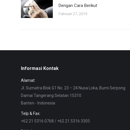
Dengan Cara Berikut
Februari 27, 2019
Informasi Kontak
Alamat:
Jl. Sumatra Blok G1 No. 23 – 24 Nusa Loka, Bumi Serpong
Damai Tangerang Selatan 15310
Banten - Indonesia
Telp & Fax:
+62 21 5316 0768 / +62 21 5316 3305