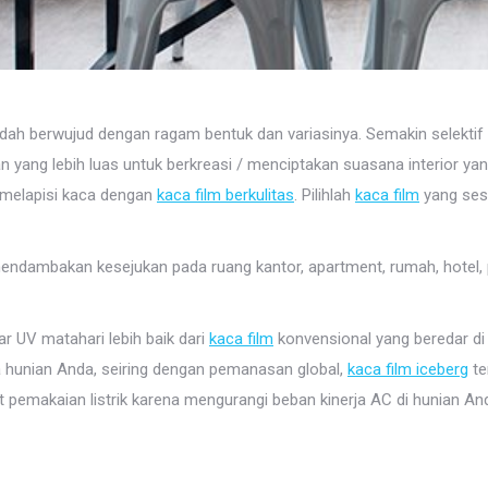
udah berwujud dengan ragam bentuk dan variasinya. Semakin selektif
ang lebih luas untuk berkreasi / menciptakan suasana interior yang e
h melapisi kaca dengan
kaca film berkulitas
. Pilihlah
kaca film
yang sesu
dambakan kesejukan pada ruang kantor, apartment, rumah, hotel,
r UV matahari lebih baik dari
kaca film
konvensional yang beredar di 
hunian Anda, seiring dengan pemanasan global,
kaca film iceberg
te
 pemakaian listrik karena mengurangi beban kinerja AC di hunian An