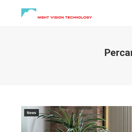
Perca
News