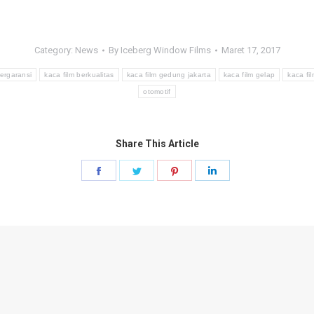
Category:
News
By
Iceberg Window Films
Maret 17, 2017
bergaransi
kaca film berkualitas
kaca film gedung jakarta
kaca film gelap
kaca fi
otomotif
Share This Article
Share
Share
Share
Share
on
on
on
on
Facebook
Twitter
Pinterest
LinkedIn