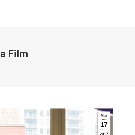
Galeri & Berita
Kontak
Search:
a Film
Mar
17
2017