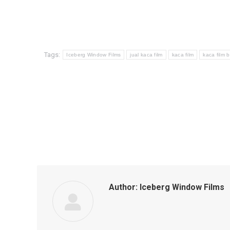
Tags:
Iceberg Window Films
jual kaca film
kaca film
kaca film 
Author:
Iceberg Window Films