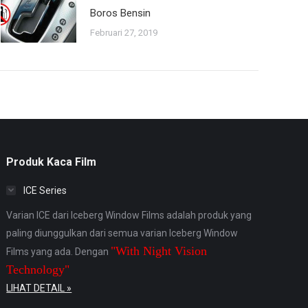
Boros Bensin
Februari 27, 2019
Produk Kaca Film
ICE Series
Varian ICE dari Iceberg Window Films adalah produk yang
paling diunggulkan dari semua varian Iceberg Window
"With Night Vision
Films yang ada. Dengan
Technology"
LIHAT DETAIL »