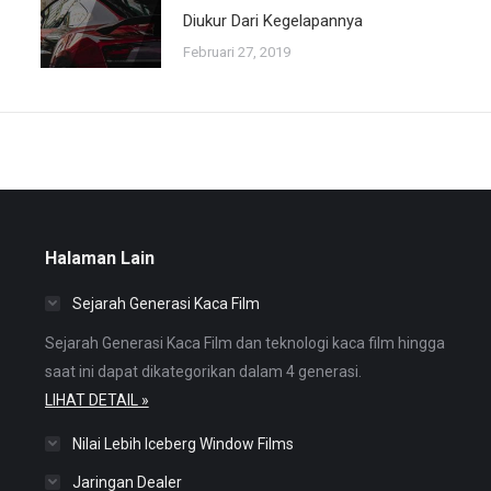
Diukur Dari Kegelapannya
Februari 27, 2019
Halaman Lain
Sejarah Generasi Kaca Film
Sejarah Generasi Kaca Film dan teknologi kaca film hingga
saat ini dapat dikategorikan dalam 4 generasi.
LIHAT DETAIL »
Nilai Lebih Iceberg Window Films
Jaringan Dealer