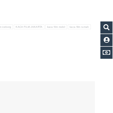
lm iceberg
KACA FILM JAKARTA
kaca film mobil
kaca film rumah