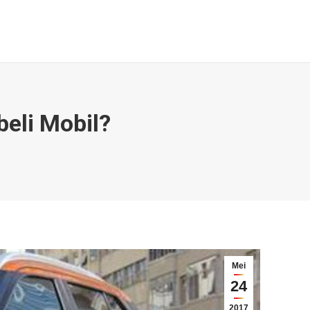
Galeri & Berita
Kontak
Search:
eli Mobil?
Mei
24
2017