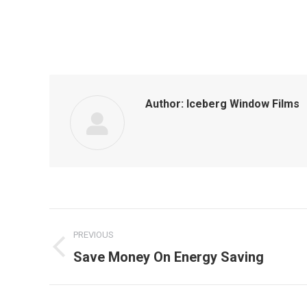
Author:
Iceberg Window Films
Post
PREVIOUS
navigation
Save Money On Energy Saving
Previous
post: