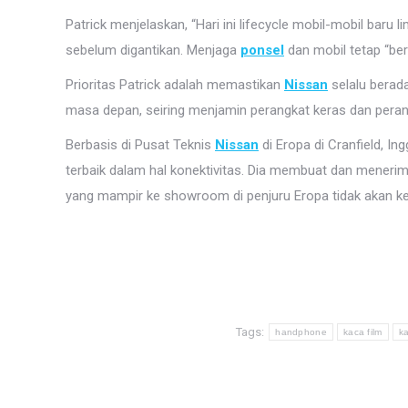
Patrick menjelaskan, “Hari ini lifecycle mobil-mobil bar
sebelum digantikan. Menjaga
ponsel
dan mobil tetap “ber
Prioritas Patrick adalah memastikan
Nissan
selalu berad
masa depan, seiring menjamin perangkat keras dan pera
Berbasis di Pusat Teknis
Nissan
di Eropa di Cranfield, I
terbaik dalam hal konektivitas. Dia membuat dan meneri
yang mampir ke showroom di penjuru Eropa tidak akan kel
Tags:
handphone
kaca film
k