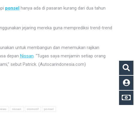
api
ponsel
hanya ada di pasaran kurang dari dua tahun
nggunakan jejaring mereka guna memprediksi trend-trend
 dia gunakan untuk membangun dan menemukan rajikan
masa depan
Nissan
. “Tugas saya menjamin setiap orang
ami,” sebut Patrick. (Autocarindonesia.com)
news
nissan
otomotif
ponsel