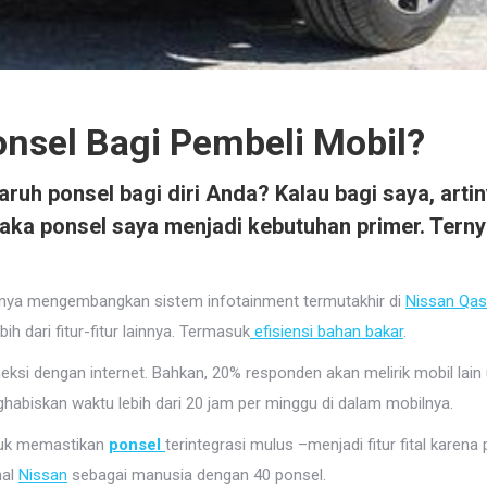
nsel Bagi Pembeli Mobil?
garuh
ponsel
bagi diri Anda? Kalau bagi saya, arti
maka
ponsel
saya menjadi kebutuhan primer. Terny
nya mengembangkan sistem infotainment termutakhir di
Nissan Qas
h dari fitur-fitur lainnya. Termasuk
efisiensi bahan bakar
.
eksi dengan internet. Bahkan, 20% responden akan melirik mobil lain 
biskan waktu lebih dari 20 jam per minggu di dalam mobilnya.
ntuk memastikan
ponsel
terintegrasi mulus –menjadi fitur fital kare
nal
Nissan
sebagai manusia dengan 40 ponsel.