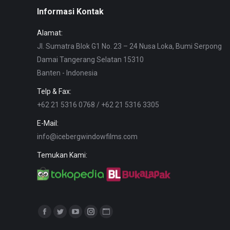
Informasi Kontak
Alamat:
Jl. Sumatra Blok G1 No. 23 – 24 Nusa Loka, Bumi Serpong
Damai Tangerang Selatan 15310
Banten - Indonesia
Telp & Fax:
+62 21 5316 0768 / +62 21 5316 3305
E-Mail:
info@icebergwindowfilms.com
Temukan Kami:
Find us on:
Facebook
Twitter
YouTube
Instagram
Website