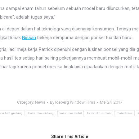
u lima sampai enam tahun sebelum sebuah model baru diluncurkan, tet
bicara”, adalah tugas saya.”
a di depan dalam hal teknologi yang disenangi konsumen. Timnya me
ngkat lunak
Nissan
bekerja sempurna dengan ponsel tua dan baru.
nggris, laci meja kerja Patrick dipenuhi dengan lusinan ponsel yang
ma hasil tes setiap hari seiring pekerjaannya membuat mobil-mobil 
uar lagi karena ponsel mereka tidak bisa dipadankan dengan mobil k
Category:
News
By
Iceberg Window Films
Mei 24, 2017
aca film gedung
kaca film iceberg
kaca film mobil
kaca film rumah
mobil baru
Share This Article