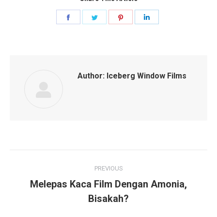
Share
Share
Share
Share
on
on
on
on
Facebook
Twitter
Pinterest
LinkedIn
Author:
Iceberg Window Films
Post
PREVIOUS
navigation
Melepas Kaca Film Dengan Amonia,
Previous
Bisakah?
post: