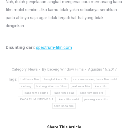
Nah, itulah penjelasan singkat mengenai cara memasang kaca
film mobil sendiri. Jika kamu tidak yakin sebaiknya serahkan
pada ahlinya saja agar tidak terjadi hal-hal yang tidak
diinginkan.
Disunting dari:
spectrum-film.com
Category:
News
By
Iceberg Window Films
Agustus 16, 2017
Tags:
beli kaca film
bengkel kaca film
cara memasang kaca film mobil
iceberg
Iceberg Window Films
jual kaca film
kaca film
kaca film gedung
kaca film gelap
kaca film iceberg
KACA FILM INDONESIA
kaca film mobil
pasang kaca film
toko kaca film
Share This Article