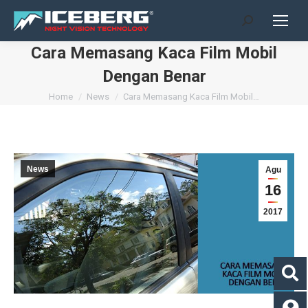
Search:
Cara Memasang Kaca Film Mobil
Dengan Benar
You are here:
Home
News
Cara Memasang Kaca Film Mobil…
News
Agu
16
2017