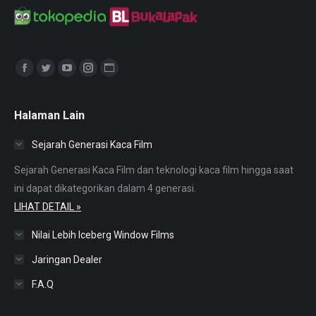
Find us on:
Facebook
Twitter
YouTube
Instagram
Website
page
page
page
page
page
opens
opens
opens
opens
opens
Halaman Lain
in
in
in
in
in
Sejarah Generasi Kaca Film
new
new
new
new
new
window
window
window
window
window
Sejarah Generasi Kaca Film dan teknologi kaca film hingga saat
ini dapat dikategorikan dalam 4 generasi.
LIHAT DETAIL »
Nilai Lebih Iceberg Window Films
Jaringan Dealer
F.A.Q