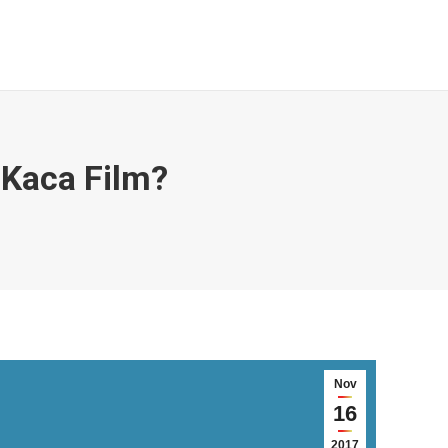
Galeri & Berita
Kontak
Search:
 Kaca Film?
Nov
16
2017