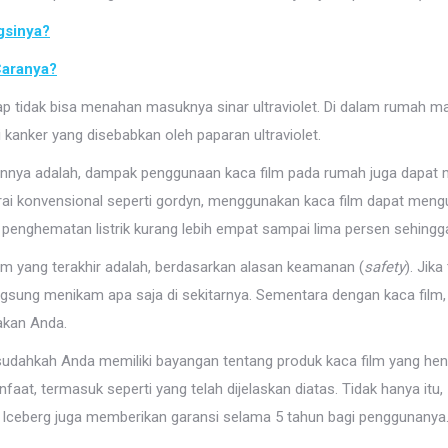
gsinya?
Caranya?
p tidak bisa menahan masuknya sinar ultraviolet. Di dalam rumah 
kanker yang disebabkan oleh paparan ultraviolet.
lainnya adalah, dampak penggunaan kaca film pada rumah juga dapa
i konvensional seperti gordyn, menggunakan kaca film dapat mengura
 penghematan listrik kurang lebih empat sampai lima persen sehin
ilm yang terakhir adalah, berdasarkan alasan keamanan (
safety
). Jik
sung menikam apa saja di sekitarnya. Sementara dengan kaca film,
akan Anda.
s, sudahkah Anda memiliki bayangan tentang produk kaca film yang h
at, termasuk seperti yang telah dijelaskan diatas. Tidak hanya itu
. Iceberg juga memberikan garansi selama 5 tahun bagi penggunanya