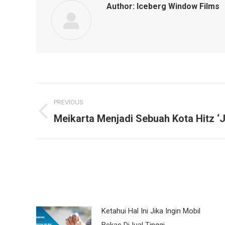
Author:
Iceberg Window Films
Post
PREVIOUS
navigation
Meikarta Menjadi Sebuah Kota Hitz 
Previous
post:
Ketahui Hal Ini Jika Ingin Mobil