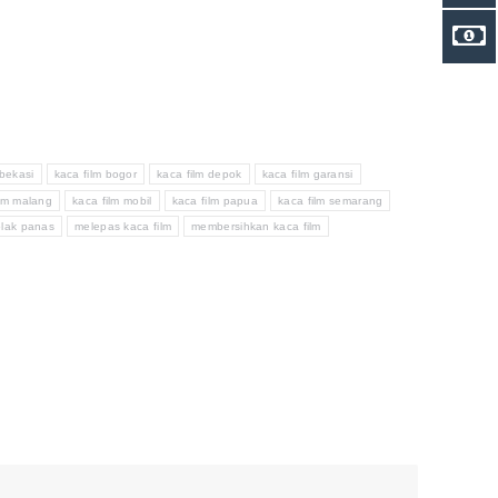
 bekasi
kaca film bogor
kaca film depok
kaca film garansi
ilm malang
kaca film mobil
kaca film papua
kaca film semarang
olak panas
melepas kaca film
membersihkan kaca film