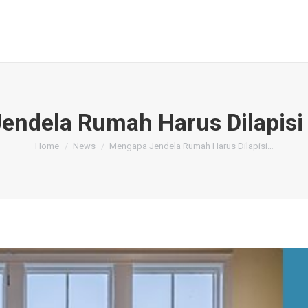
Beranda
Tentang
Produk
Dealer
ndela Rumah Harus Dilapisi
You are here:
Home
News
Mengapa Jendela Rumah Harus Dilapisi…