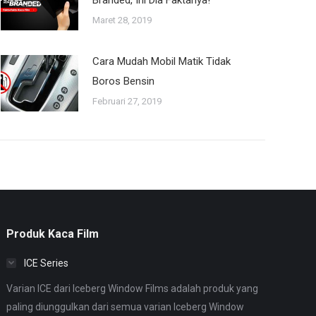
Branded, Ini Dia Faktanya!
Maret 28, 2019
Cara Mudah Mobil Matik Tidak
Boros Bensin
Februari 27, 2019
Produk Kaca Film
ICE Series
Varian ICE dari Iceberg Window Films adalah produk yang
paling diunggulkan dari semua varian Iceberg Window