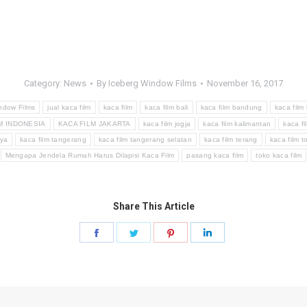
Category:
News
By
Iceberg Window Films
November 16, 2017
ndow Films
jual kaca film
kaca film
kaca film bali
kaca film bandung
kaca film
M INDONESIA
KACA FILM JAKARTA
kaca film jogja
kaca film kalimantan
kaca f
aya
kaca film tangerang
kaca film tangerang selatan
kaca film terang
kaca film t
Mengapa Jendela Rumah Harus Dilapisi Kaca Film
pasang kaca film
toko kaca film
Share This Article
Share
Share
Share
Share
on
on
on
on
Facebook
Twitter
Pinterest
LinkedIn