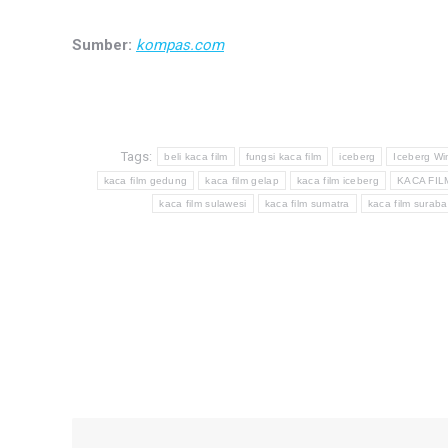
Sumber:
kompas.com
Tags:
beli kaca film
fungsi kaca film
iceberg
Iceberg Wi
kaca film gedung
kaca film gelap
kaca film iceberg
KACA FIL
kaca film sulawesi
kaca film sumatra
kaca film surab