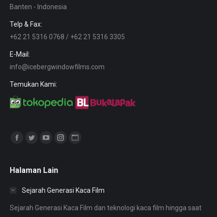
Banten - Indonesia
Telp & Fax:
+62 21 5316 0768 / +62 21 5316 3305
E-Mail:
info@icebergwindowfilms.com
Temukan Kami:
Find us on:
Facebook
Twitter
YouTube
Instagram
Website
page
page
page
page
page
opens
opens
opens
opens
opens
Halaman Lain
in
in
in
in
in
Sejarah Generasi Kaca Film
new
new
new
new
new
window
window
window
window
window
Sejarah Generasi Kaca Film dan teknologi kaca film hingga saat