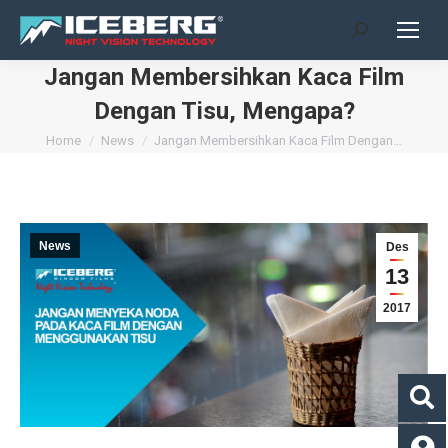
Search:
Jangan Membersihkan Kaca Film
Dengan Tisu, Mengapa?
You are here:
Home
News
Jangan Membersihkan Kaca Film Dengan…
News
Des
13
2017