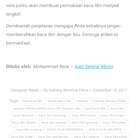
vera justru akan membuat permukaan kaca film menjadi
lengket.
Demikianlah penjelasan mengapa Anda sebaiknya jangan
membersihkan kaca film dengan tisu. Semoga artikel ini
bermanfaat.
Ditulis oleh:
Mohammad Reza –
Agni Sentral Motor
Category:
News
By
Iceberg Window Films
Desember 13, 2017
Tags:
beli kaca film
fungsi kaca film
iceberg
Iceberg Window Films
jangan membersihkan kaca film dengan tisu
jual kaca film
kaca film
kaca film bali
kaca film bandung
kaca film bekasi
kaca film bogor
kaca film depok
kaca film garansi
kaca film gedung
kaca film gelap
kaca film iceberg
KACA FILM INDONESIA
KACA FILM JAKARTA
kaca film jogja
kaca film kalimantan
kaca film malang
kaca film mobil