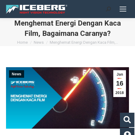
Search:
Menghemat Energi Dengan Kaca
Film, Bagaimana Caranya?
You are here:
Home
News
Menghemat Energi Dengan Kaca Film,…
News
Jan
16
2018