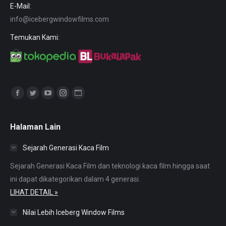
E-Mail:
info@icebergwindowfilms.com
Temukan Kami:
Find us on:
Facebook
Twitter
YouTube
Instagram
Website
page
page
page
page
page
opens
opens
opens
opens
opens
Halaman Lain
in
in
in
in
in
Sejarah Generasi Kaca Film
new
new
new
new
new
window
window
window
window
window
Sejarah Generasi Kaca Film dan teknologi kaca film hingga saat
ini dapat dikategorikan dalam 4 generasi.
LIHAT DETAIL »
Nilai Lebih Iceberg Window Films