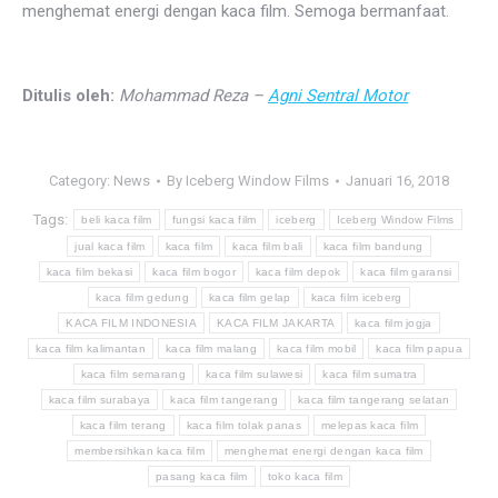
menghemat energi dengan kaca film. Semoga bermanfaat.
Ditulis oleh:
Mohammad Reza –
Agni Sentral Motor
Category:
News
By
Iceberg Window Films
Januari 16, 2018
Tags:
beli kaca film
fungsi kaca film
iceberg
Iceberg Window Films
jual kaca film
kaca film
kaca film bali
kaca film bandung
kaca film bekasi
kaca film bogor
kaca film depok
kaca film garansi
kaca film gedung
kaca film gelap
kaca film iceberg
KACA FILM INDONESIA
KACA FILM JAKARTA
kaca film jogja
kaca film kalimantan
kaca film malang
kaca film mobil
kaca film papua
kaca film semarang
kaca film sulawesi
kaca film sumatra
kaca film surabaya
kaca film tangerang
kaca film tangerang selatan
kaca film terang
kaca film tolak panas
melepas kaca film
membersihkan kaca film
menghemat energi dengan kaca film
pasang kaca film
toko kaca film