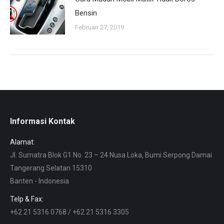
Bensin
Februari 27, 2019
Informasi Kontak
Alamat:
Jl. Sumatra Blok G1 No. 23 – 24 Nusa Loka, Bumi Serpong Damai
Tangerang Selatan 15310
Banten - Indonesia
Telp & Fax:
+62 21 5316 0768 / +62 21 5316 3305