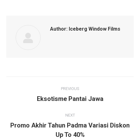
on
on
on
on
Facebook
Twitter
Pinterest
LinkedIn
Author:
Iceberg Window Films
Post
PREVIOUS
navigation
Eksotisme Pantai Jawa
Previous
post:
NEXT
Promo Akhir Tahun Padma Variasi Diskon
Next
Up To 40%
post: