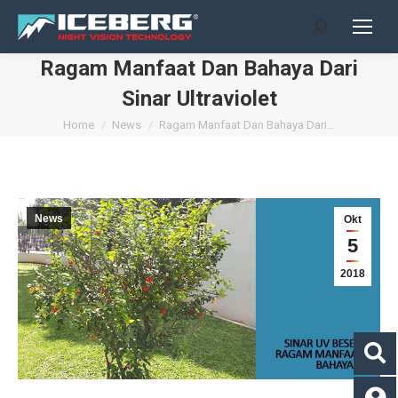
Search:
Ragam Manfaat Dan Bahaya Dari
Sinar Ultraviolet
You are here:
Home
News
Ragam Manfaat Dan Bahaya Dari…
News
Okt
5
2018