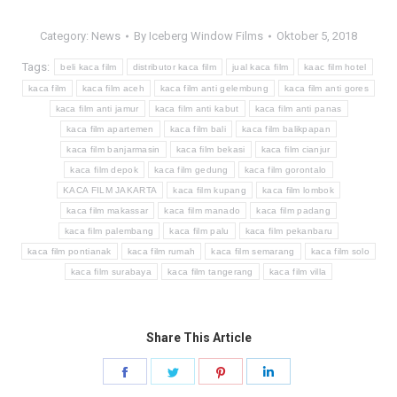
Category:
News
By
Iceberg Window Films
Oktober 5, 2018
Tags:
beli kaca film
distributor kaca film
jual kaca film
kaac film hotel
kaca film
kaca film aceh
kaca film anti gelembung
kaca film anti gores
kaca film anti jamur
kaca film anti kabut
kaca film anti panas
kaca film apartemen
kaca film bali
kaca film balikpapan
kaca film banjarmasin
kaca film bekasi
kaca film cianjur
kaca film depok
kaca film gedung
kaca film gorontalo
KACA FILM JAKARTA
kaca film kupang
kaca film lombok
kaca film makassar
kaca film manado
kaca film padang
kaca film palembang
kaca film palu
kaca film pekanbaru
kaca film pontianak
kaca film rumah
kaca film semarang
kaca film solo
kaca film surabaya
kaca film tangerang
kaca film villa
Share This Article
Share
Share
Share
Share