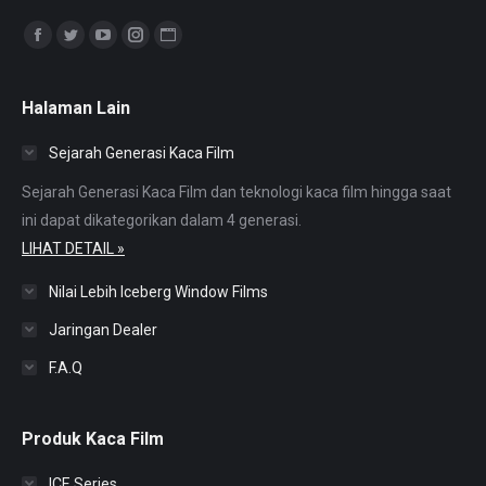
Find us on:
Facebook
Twitter
YouTube
Instagram
Website
page
page
page
page
page
opens
opens
opens
opens
opens
Halaman Lain
in
in
in
in
in
Sejarah Generasi Kaca Film
new
new
new
new
new
window
window
window
window
window
Sejarah Generasi Kaca Film dan teknologi kaca film hingga saat
ini dapat dikategorikan dalam 4 generasi.
LIHAT DETAIL »
Nilai Lebih Iceberg Window Films
Jaringan Dealer
F.A.Q
Produk Kaca Film
ICE Series