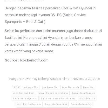
Dengan hadirnya fasilitas perbaikan Bodi & Cat Hyundai ini
semakin melengkapi layanan 3S+BC (Sales, Service,
Spareparts + Bodi & Cat ).
Selain itu perbaikan dan klaim asuransi juga dapat dilakukan di
fasilitas ini. Karena saat ini Hyundai memberikan promo
berupa cicilan hingga 3 bulan dengan bunga 0% menggunakan
kartu kredit yang bekerja sama.
Source : Rockomotif.com
Category:
News
By
Iceberg Window Films
November 22, 2018
Tags:
beli kaca film
jual kaca film
kaac film aceh
kaca film
kaca film anti bom
kaca film anti gelembung
kaca film anti gores
kaca film anti panas
kaca film anti radiasi sinar uv
kaca film bali
kaca film balikpapan
kaca film bandung
kaca film bangka