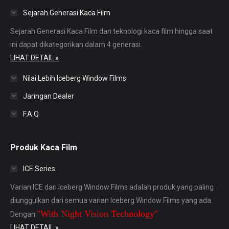
in
in
in
in
in
Sejarah Generasi Kaca Film
new
new
new
new
new
window
window
window
window
window
Sejarah Generasi Kaca Film dan teknologi kaca film hingga saat
ini dapat dikategorikan dalam 4 generasi.
LIHAT DETAIL »
Nilai Lebih Iceberg Window Films
Jaringan Dealer
F.A.Q
Produk Kaca Film
ICE Series
Varian ICE dari Iceberg Window Films adalah produk yang paling
diunggulkan dari semua varian Iceberg Window Films yang ada.
"With Night Vision Technology"
Dengan
LIHAT DETAIL »