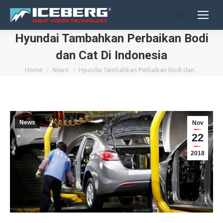
Search:
Hyundai Tambahkan Perbaikan Bodi
dan Cat Di Indonesia
You are here:
Home
News
Hyundai Tambahkan Perbaikan Bodi dan…
News
Nov
22
2018