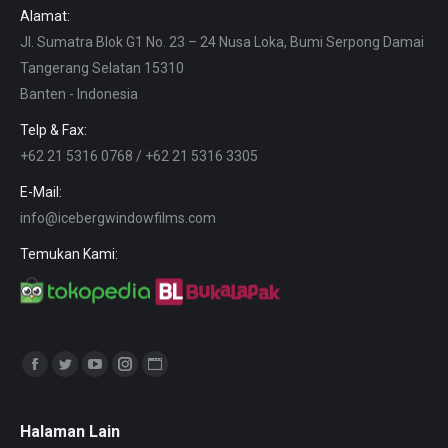
Alamat:
Jl. Sumatra Blok G1 No. 23 – 24 Nusa Loka, Bumi Serpong Damai
Tangerang Selatan 15310
Banten - Indonesia
Telp & Fax:
+62 21 5316 0768 / +62 21 5316 3305
E-Mail:
info@icebergwindowfilms.com
Temukan Kami:
Find us on:
Facebook
Twitter
YouTube
Instagram
Website
page
page
page
page
page
opens
opens
opens
opens
opens
Halaman Lain