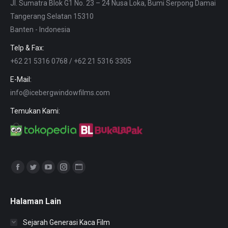
Jl. Sumatra Blok G1 No. 23 – 24 Nusa Loka, Bumi Serpong Damai
Tangerang Selatan 15310
Banten - Indonesia
Telp & Fax:
+62 21 5316 0768 / +62 21 5316 3305
E-Mail:
info@icebergwindowfilms.com
Temukan Kami:
Find us on:
Facebook
Twitter
YouTube
Instagram
Website
page
page
page
page
page
opens
opens
opens
opens
opens
Halaman Lain
in
in
in
in
in
Sejarah Generasi Kaca Film
new
new
new
new
new