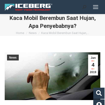
Search:
Kaca Mobil Berembun Saat Hujan,
Apa Penyebabnya?
You are here:
Home
News
Kaca Mobil Berembun Saat Hujan,…
News
Jan
4
2019