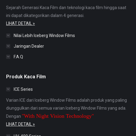
window
window
window
window
window
Sejarah Generasi Kaca Film dan teknologi kaca film hingga saat
ini dapat dikategorikan dalam 4 generasi.
LIHAT DETAIL »
Nilai Lebih Iceberg Window Films
Jaringan Dealer
F.A.Q
Produk Kaca Film
ICE Series
Varian ICE dari Iceberg Window Films adalah produk yang paling
diunggulkan dari semua varian Iceberg Window Films yang ada.
"With Night Vision Technology"
Dengan
LIHAT DETAIL »