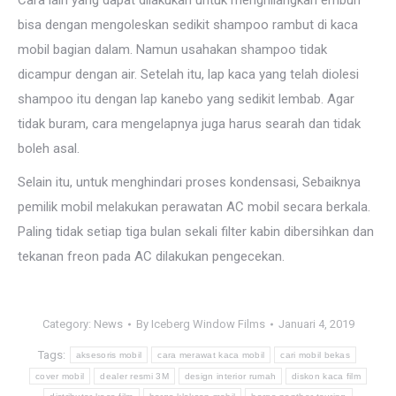
Cara lain yang dapat dilakukan untuk menghilangkan embun
bisa dengan mengoleskan sedikit shampoo rambut di kaca
mobil bagian dalam. Namun usahakan shampoo tidak
dicampur dengan air. Setelah itu, lap kaca yang telah diolesi
shampoo itu dengan lap kanebo yang sedikit lembab. Agar
tidak buram, cara mengelapnya juga harus searah dan tidak
boleh asal.
Selain itu, untuk menghindari proses kondensasi, Sebaiknya
pemilik mobil melakukan perawatan AC mobil secara berkala.
Paling tidak setiap tiga bulan sekali filter kabin dibersihkan dan
tekanan freon pada AC dilakukan pengecekan.
Category:
News
By
Iceberg Window Films
Januari 4, 2019
Tags:
aksesoris mobil
cara merawat kaca mobil
cari mobil bekas
cover mobil
dealer resmi 3M
design interior rumah
diskon kaca film