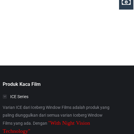
Produk Kaca Film
ICE Series
Varian ICE dari Iceberg Window Films adalah produk yang
paling diunggulkan dari semua varian Iceberg Window
"With Night Vision
Films yang ada. Dengan
Technology"