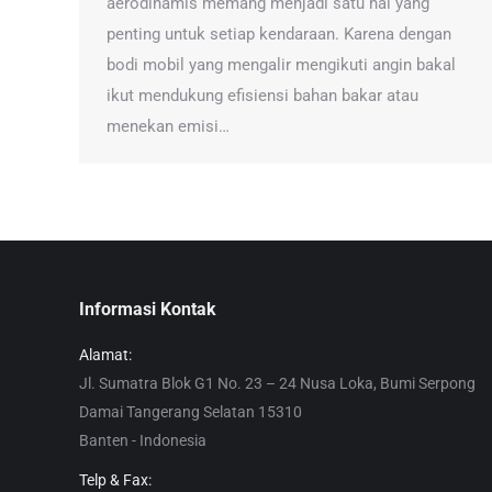
aerodinamis memang menjadi satu hal yang
penting untuk setiap kendaraan. Karena dengan
bodi mobil yang mengalir mengikuti angin bakal
ikut mendukung efisiensi bahan bakar atau
menekan emisi…
Informasi Kontak
Alamat:
Jl. Sumatra Blok G1 No. 23 – 24 Nusa Loka, Bumi Serpong
Damai Tangerang Selatan 15310
Banten - Indonesia
Telp & Fax: