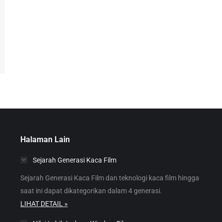
Halaman Lain
Sejarah Generasi Kaca Film
Sejarah Generasi Kaca Film dan teknologi kaca film hingga
saat ini dapat dikategorikan dalam 4 generasi.
LIHAT DETAIL »