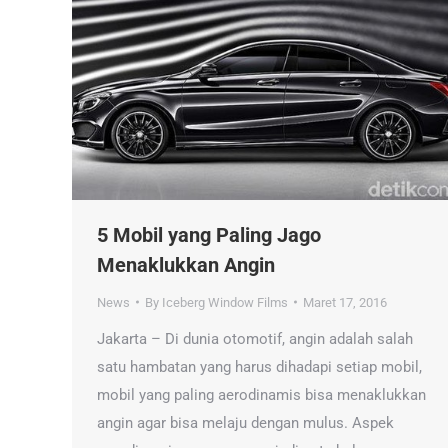
5 Mobil yang Paling Jago
Menaklukkan Angin
News
By
Iceberg Window Films
Maret 17, 2016
Jakarta – Di dunia otomotif, angin adalah salah
satu hambatan yang harus dihadapi setiap mobil,
mobil yang paling aerodinamis bisa menaklukkan
angin agar bisa melaju dengan mulus. Aspek