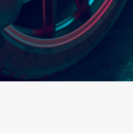
Halaman Lain
Sejarah Generasi Kaca Film
Sejarah Generasi Kaca Film dan teknologi kaca film hingga
saat ini dapat dikategorikan dalam 4 generasi.