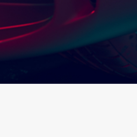
Informasi Kontak
Alamat:
Jl. Sumatra Blok G1 No. 23 – 24 Nusa Loka, Bumi Serpong
Damai Tangerang Selatan 15310