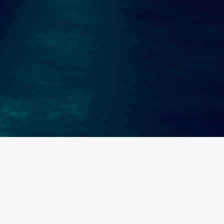
Produk Kaca Film
ICE Series
Varian ICE dari Iceberg Window Films adalah produk yang
paling diunggulkan dari semua varian Iceberg Window