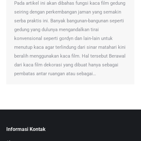
Pada artikel ini akan dibahas fungsi kaca film gedung
seiring dengan perkembangan jaman yang semakin
serba praktis ini. Banyak bangunan-bangunan seperti
gedung yang dulunya mengandalkan tirai
konvensional seperti gordyn dan lain-lain untuk
menutup kaca agar terlindung dari sinar matahari kini
beralih menggunakan kaca film. Hal tersebut Berawal
dari kaca film dekorasi yang dibuat hanya sebagai
pembatas antar ruangan atau sebagai…
Informasi Kontak