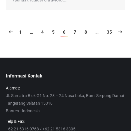
(panas), radiasi ultraviolet…
1
…
4
5
6
7
8
…
35
Informasi Kontak
Alamat:
Jl. Sumatra Blok G1 No. 23 – 24 Nusa Loka, Bumi Serpong Damai
Tangerang Selatan 15310
Banten - Indonesia
Telp & Fax:
+62 21 5316 0768 / +62 21 5316 3305