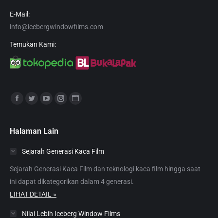
E-Mail:
info@icebergwindowfilms.com
Temukan Kami:
Find us on:
Facebook
Twitter
YouTube
Instagram
Website
page
page
page
page
page
opens
opens
opens
opens
opens
Halaman Lain
in
in
in
in
in
Sejarah Generasi Kaca Film
new
new
new
new
new
window
window
window
window
window
Sejarah Generasi Kaca Film dan teknologi kaca film hingga saat
ini dapat dikategorikan dalam 4 generasi.
LIHAT DETAIL »
Nilai Lebih Iceberg Window Films