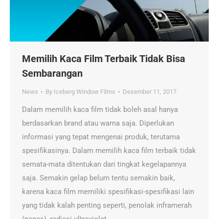
Memilih Kaca Film Terbaik Tidak Bisa
Sembarangan
News
By
Iceberg Window Films
Desember 11, 2017
Dalam memilih kaca film tidak boleh asal hanya
berdasarkan brand atau warna saja. Diperlukan
informasi yang tepat mengenai produk, terutama
spesifikasinya. Dalam memilih kaca film terbaik tidak
semata-mata ditentukan dari tingkat kegelapannya
saja. Semakin gelap belum tentu semakin baik,
karena kaca film memiliki spesifikasi-spesifikasi lain
yang tidak kalah penting seperti, penolak inframerah