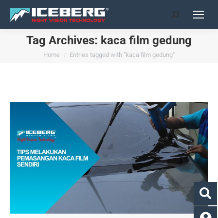
Search:
Tag Archives:
kaca film gedung
You are here:
Home
Entries tagged with "kaca film gedung"