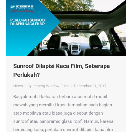
Sunroof Dilapisi Kaca Film, Seberapa
Perlukah?
News
By
Iceberg Window Films
Desember 21, 2017
Banyak mobil keluaran terbaru atau mobil-mobil
mewah yang memiliki kaca tambahan pada bagian
atap mobilnya atau biasa juga disebut dengan
sunroof atau panoramic glass roof. Namun, karena
berbidang kaca, perlukah sunroof dilapisi kaca film