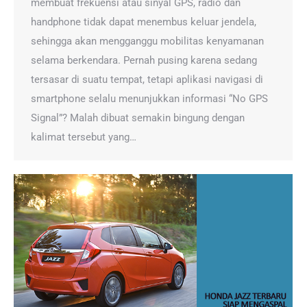
membuat frekuensi atau sinyal GPS, radio dan
handphone tidak dapat menembus keluar jendela,
sehingga akan mengganggu mobilitas kenyamanan
selama berkendara. Pernah pusing karena sedang
tersasar di suatu tempat, tetapi aplikasi navigasi di
smartphone selalu menunjukkan informasi “No GPS
Signal”? Malah dibuat semakin bingung dengan
kalimat tersebut yang…