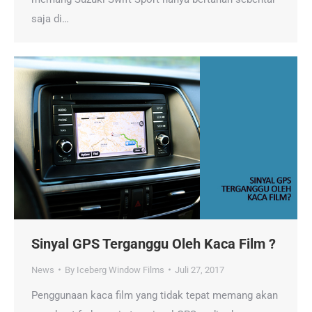
saja di…
Sinyal GPS Terganggu Oleh Kaca Film ?
News
By
Iceberg Window Films
Juli 27, 2017
Penggunaan kaca film yang tidak tepat memang akan