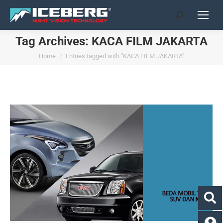
Search:
Tag Archives:
KACA FILM JAKARTA
You are here:
Home
Entries tagged with "KACA FILM JAKARTA"