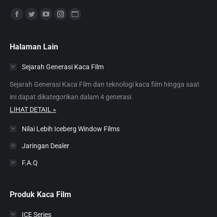
Find us on:
Facebook
Twitter
YouTube
Instagram
Website
page
page
page
page
page
opens
opens
opens
opens
opens
Halaman Lain
in
in
in
in
in
Sejarah Generasi Kaca Film
new
new
new
new
new
window
window
window
window
window
Sejarah Generasi Kaca Film dan teknologi kaca film hingga saat
ini dapat dikategorikan dalam 4 generasi.
LIHAT DETAIL »
Nilai Lebih Iceberg Window Films
Jaringan Dealer
F.A.Q
Produk Kaca Film
ICE Series