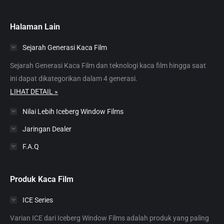
page
page
page
page
page
opens
opens
opens
opens
opens
Halaman Lain
in
in
in
in
in
Sejarah Generasi Kaca Film
new
new
new
new
new
window
window
window
window
window
Sejarah Generasi Kaca Film dan teknologi kaca film hingga saat
ini dapat dikategorikan dalam 4 generasi.
LIHAT DETAIL »
Nilai Lebih Iceberg Window Films
Jaringan Dealer
F.A.Q
Produk Kaca Film
ICE Series
Varian ICE dari Iceberg Window Films adalah produk yang paling