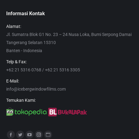
Informasi Kontak
Alamat:
Jl. Sumatra Blok G1 No. 23 – 24 Nusa Loka, Bumi Serpong Damai
Tangerang Selatan 15310
Banten - Indonesia
Telp & Fax:
+62 21 5316 0768 / +62 21 5316 3305
E-Mail:
info@icebergwindowfilms.com
Temukan Kami:
Find us on:
Facebook
Twitter
YouTube
Instagram
Website