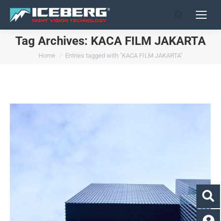
Search:
Tag Archives:
KACA FILM JAKARTA
You are here:
Home
Entries tagged with "KACA FILM JAKARTA"