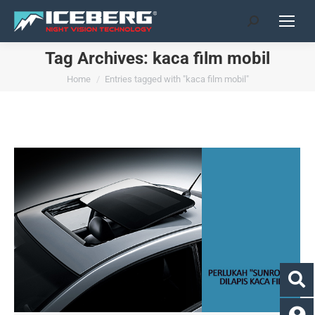
Search:
Tag Archives:
kaca film mobil
You are here:
Home
Entries tagged with "kaca film mobil"