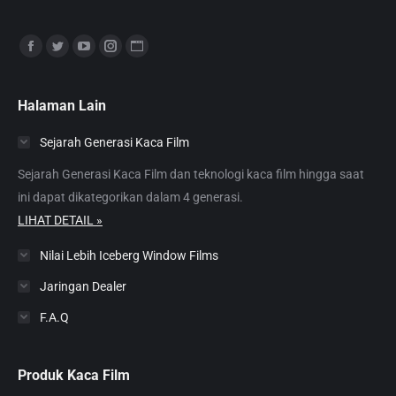
Find us on:
Facebook
Twitter
YouTube
Instagram
Website
page
page
page
page
page
opens
opens
opens
opens
opens
Halaman Lain
in
in
in
in
in
Sejarah Generasi Kaca Film
new
new
new
new
new
window
window
window
window
window
Sejarah Generasi Kaca Film dan teknologi kaca film hingga saat
ini dapat dikategorikan dalam 4 generasi.
LIHAT DETAIL »
Nilai Lebih Iceberg Window Films
Jaringan Dealer
F.A.Q
Produk Kaca Film