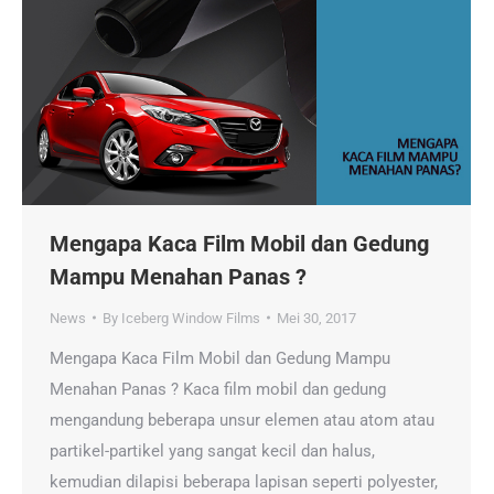
Mengapa Kaca Film Mobil dan Gedung
Mampu Menahan Panas ?
News
By
Iceberg Window Films
Mei 30, 2017
Mengapa Kaca Film Mobil dan Gedung Mampu
Menahan Panas ? Kaca film mobil dan gedung
mengandung beberapa unsur elemen atau atom atau
partikel-partikel yang sangat kecil dan halus,
kemudian dilapisi beberapa lapisan seperti polyester,