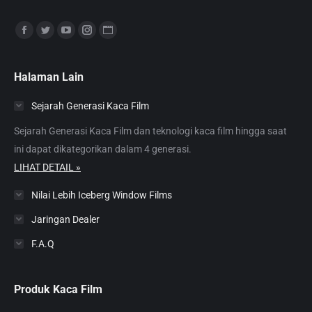
Find us on:
Facebook
Twitter
YouTube
Instagram
Website
page
page
page
page
page
opens
opens
opens
opens
opens
Halaman Lain
in
in
in
in
in
Sejarah Generasi Kaca Film
new
new
new
new
new
window
window
window
window
window
Sejarah Generasi Kaca Film dan teknologi kaca film hingga saat
ini dapat dikategorikan dalam 4 generasi.
LIHAT DETAIL »
Nilai Lebih Iceberg Window Films
Jaringan Dealer
F.A.Q
Produk Kaca Film