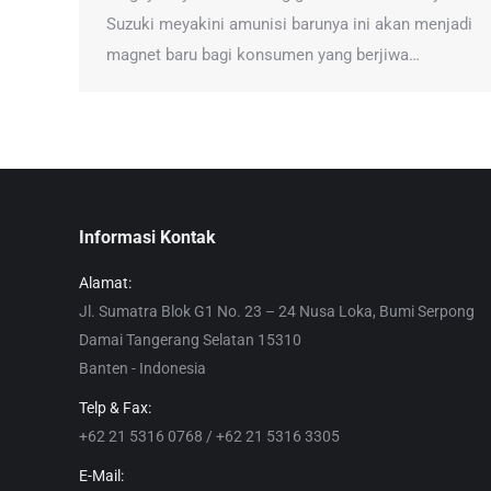
Suzuki meyakini amunisi barunya ini akan menjadi
magnet baru bagi konsumen yang berjiwa…
Informasi Kontak
Alamat:
Jl. Sumatra Blok G1 No. 23 – 24 Nusa Loka, Bumi Serpong
Damai Tangerang Selatan 15310
Banten - Indonesia
Telp & Fax:
+62 21 5316 0768 / +62 21 5316 3305
E-Mail: