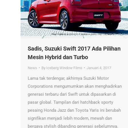
Sadis, Suzuki Swift 2017 Ada Pilihan
Mesin Hybrid dan Turbo
News
By
Iceberg Window Films
Januari 4, 2017
Lama tak terdengar, akhirnya Suzuki Motor
Corporations mengumumkan akan menghadirkan
generasi terbaru dari Swift untuk dipasarkan di
pasar global. Tampilan dari hatchback sporty
pesaing Honda Jazz dan Toyota Yaris ini berubah
signifikan menjadi lebih modern, mewah dan
bergaya stylish dibanding generasi sebelumnya.