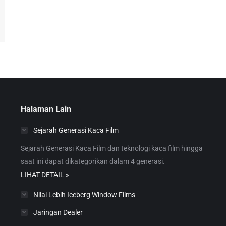
Halaman Lain
Sejarah Generasi Kaca Film
Sejarah Generasi Kaca Film dan teknologi kaca film hingga
saat ini dapat dikategorikan dalam 4 generasi.
LIHAT DETAIL »
Nilai Lebih Iceberg Window Films
Jaringan Dealer