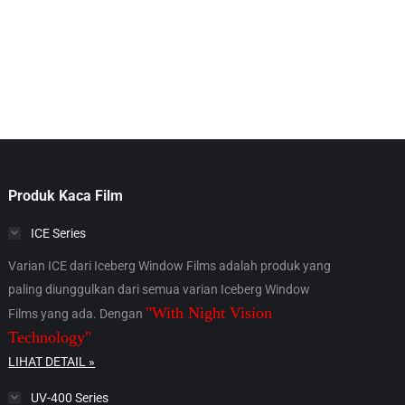
Produk Kaca Film
ICE Series
Varian ICE dari Iceberg Window Films adalah produk yang
paling diunggulkan dari semua varian Iceberg Window
"With Night Vision
Films yang ada. Dengan
Technology"
LIHAT DETAIL »
UV-400 Series