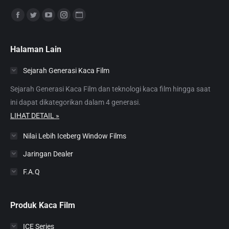
Find us on:
Facebook
Twitter
YouTube
Instagram
Website
page
page
page
page
page
opens
opens
opens
opens
opens
Halaman Lain
in
in
in
in
in
Sejarah Generasi Kaca Film
new
new
new
new
new
window
window
window
window
window
Sejarah Generasi Kaca Film dan teknologi kaca film hingga saat
ini dapat dikategorikan dalam 4 generasi.
LIHAT DETAIL »
Nilai Lebih Iceberg Window Films
Jaringan Dealer
F.A.Q
Produk Kaca Film
ICE Series