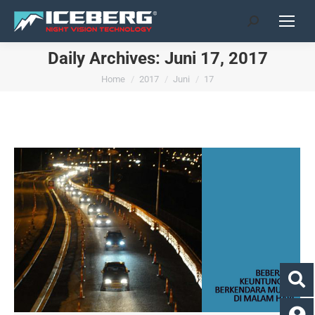
Search:
Daily Archives:
Juni 17, 2017
You are here:
Home
2017
Juni
17