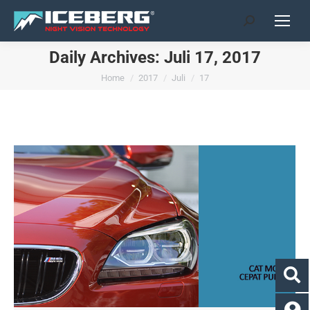
Search:
Daily Archives:
Juli 17, 2017
You are here:
Home
2017
Juli
17