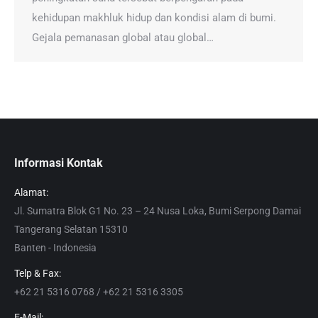
kehidupan makhluk hidup dan kondisi alam di bumi.
Gejala pemanasan global atau global…
Informasi Kontak
Alamat:
Jl. Sumatra Blok G1 No. 23 – 24 Nusa Loka, Bumi Serpong Damai
Tangerang Selatan 15310
Banten - Indonesia
Telp & Fax:
+62 21 5316 0768 / +62 21 5316 3305
E-Mail: