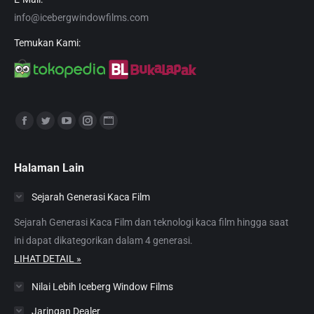
info@icebergwindowfilms.com
Temukan Kami:
Find us on:
Facebook
Twitter
YouTube
Instagram
Website
page
page
page
page
page
opens
opens
opens
opens
opens
Halaman Lain
in
in
in
in
in
Sejarah Generasi Kaca Film
new
new
new
new
new
window
window
window
window
window
Sejarah Generasi Kaca Film dan teknologi kaca film hingga saat
ini dapat dikategorikan dalam 4 generasi.
LIHAT DETAIL »
Nilai Lebih Iceberg Window Films
Jaringan Dealer