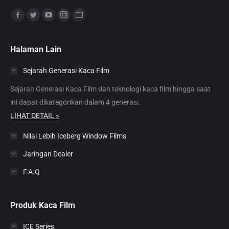
Find us on:
Facebook
Twitter
YouTube
Instagram
Website
page
page
page
page
page
opens
opens
opens
opens
opens
Halaman Lain
in
in
in
in
in
Sejarah Generasi Kaca Film
new
new
new
new
new
window
window
window
window
window
Sejarah Generasi Kaca Film dan teknologi kaca film hingga saat
ini dapat dikategorikan dalam 4 generasi.
LIHAT DETAIL »
Nilai Lebih Iceberg Window Films
Jaringan Dealer
F.A.Q
Produk Kaca Film
ICE Series