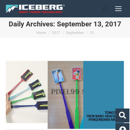
Search:
Daily Archives:
September 13, 2017
You are here:
Home
2017
September
13