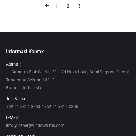
1
2
3
Informasi Kontak
Alamat:
Jl. Sumatra Blok G1 No. 23 – 24 Nusa Loka, Bumi Serpong Damai
Tangerang Selatan 15310
Banten - Indonesia
Telp & Fax:
+62 21 5316 0768 / +62 21 5316 3305
E-Mail:
info@icebergwindowfilms.com