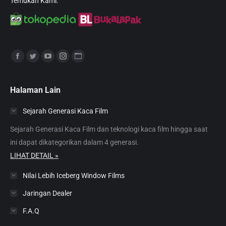
Temukan Kami:
Find us on:
Facebook
Twitter
YouTube
Instagram
Website
page
page
page
page
page
opens
opens
opens
opens
opens
Halaman Lain
in
in
in
in
in
Sejarah Generasi Kaca Film
new
new
new
new
new
window
window
window
window
window
Sejarah Generasi Kaca Film dan teknologi kaca film hingga saat
ini dapat dikategorikan dalam 4 generasi.
LIHAT DETAIL »
Nilai Lebih Iceberg Window Films
Jaringan Dealer
F.A.Q