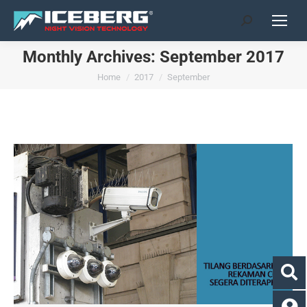
Search:
Monthly Archives:
September 2017
You are here:
Home
2017
September