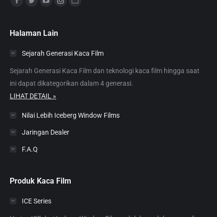
Facebook
Twitter
YouTube
Instagram
Website
page
page
page
page
page
opens
opens
opens
opens
opens
Halaman Lain
in
in
in
in
in
Sejarah Generasi Kaca Film
new
new
new
new
new
window
window
window
window
window
Sejarah Generasi Kaca Film dan teknologi kaca film hingga saat
ini dapat dikategorikan dalam 4 generasi.
LIHAT DETAIL »
Nilai Lebih Iceberg Window Films
Jaringan Dealer
F.A.Q
Produk Kaca Film
ICE Series