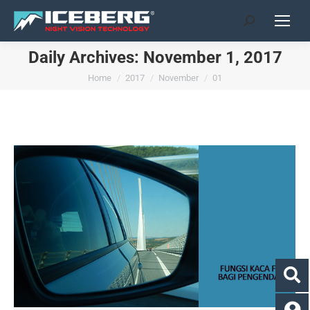
Search:
Daily Archives:
November 1, 2017
You are here:
Home
2017
November
01