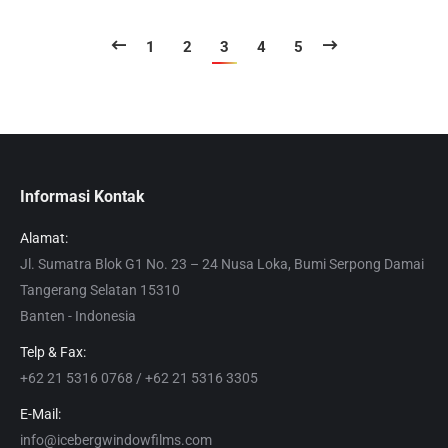
1
2
3
4
5
Informasi Kontak
Alamat:
Jl. Sumatra Blok G1 No. 23 – 24 Nusa Loka, Bumi Serpong Damai
Tangerang Selatan 15310
Banten - Indonesia
Telp & Fax:
+62 21 5316 0768 / +62 21 5316 3305
E-Mail:
info@icebergwindowfilms.com