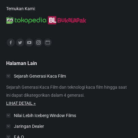
Temukan Kami:
Find us on:
Facebook
Twitter
YouTube
Instagram
Website
page
page
page
page
page
opens
opens
opens
opens
opens
Halaman Lain
in
in
in
in
in
Sejarah Generasi Kaca Film
new
new
new
new
new
window
window
window
window
window
Sejarah Generasi Kaca Film dan teknologi kaca film hingga saat
ini dapat dikategorikan dalam 4 generasi.
LIHAT DETAIL »
Nilai Lebih Iceberg Window Films
Jaringan Dealer
F.A.Q