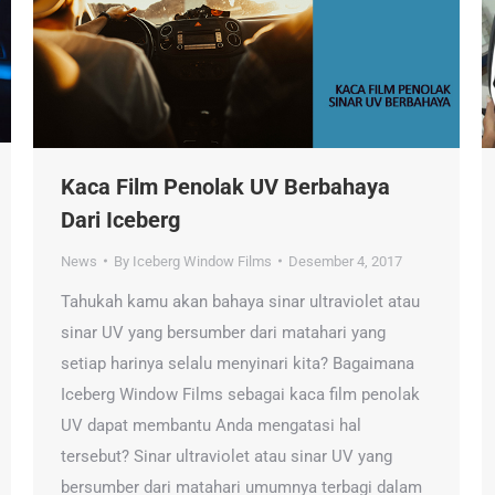
Kaca Film Penolak UV Berbahaya
Dari Iceberg
News
By
Iceberg Window Films
Desember 4, 2017
Tahukah kamu akan bahaya sinar ultraviolet atau
sinar UV yang bersumber dari matahari yang
setiap harinya selalu menyinari kita? Bagaimana
Iceberg Window Films sebagai kaca film penolak
UV dapat membantu Anda mengatasi hal
tersebut? Sinar ultraviolet atau sinar UV yang
bersumber dari matahari umumnya terbagi dalam