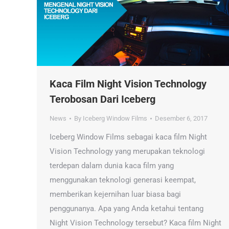
Kaca Film Night Vision Technology
Terobosan Dari Iceberg
News
By
Iceberg Window Films
Desember 6, 2017
Iceberg Window Films sebagai kaca film Night
Vision Technology yang merupakan teknologi
terdepan dalam dunia kaca film yang
menggunakan teknologi generasi keempat,
memberikan kejernihan luar biasa bagi
penggunanya. Apa yang Anda ketahui tentang
Night Vision Technology tersebut? Kaca film Night