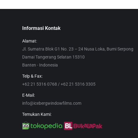
Informasi Kontak
Alamat:
Jl. Sumatra Blok G1 No. 23 – 24 Nusa Loka, Bumi Serpong
Damai Tangerang Selatan 15310
Banten - Indonesia
Telp & Fax:
+62 21 5316 0768 / +62 21 5316 3305
E-Mail:
info@icebergwindowfilms.com
Temukan Kami: