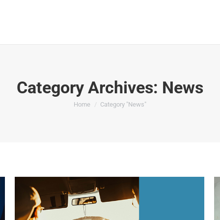
Beranda
Tentang
Produk
Dealer
Category Archives:
News
You are here:
Home
Category "News"