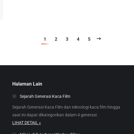
1
2
3
4
5
Halaman Lain
Sejarah Generasi Kaca Film
Sejarah Generasi Kaca Film dan teknologi kaca film hingga
saat ini dapat dikategorikan dalam 4 generasi.
LIHAT DETAIL »