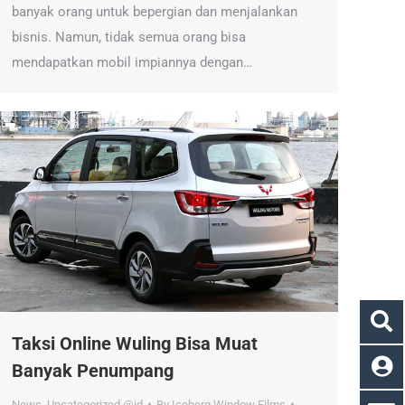
banyak orang untuk bepergian dan menjalankan
bisnis. Namun, tidak semua orang bisa
mendapatkan mobil impiannya dengan…
Taksi Online Wuling Bisa Muat
Banyak Penumpang
News
,
Uncategorized @id
By
Iceberg Window Films