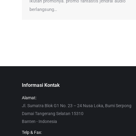
ikutan promonya. promo fantastis jendral audio
berlangsung…
Informasi Kontak
Alamat:
Jl. Sumatra Blok G1 No. 23 – 24 Nusa Loka, Bumi Serpong
Damai Tangerang Selatan 15310
Banten - Indonesia
Telp & Fax: