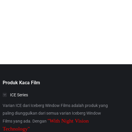
Produk Kaca Film
ICE Series
Varian ICE dari Iceberg Window Films adalah produk yang
paling diunggulkan dari semua varian Iceberg Window
"With Night Vision
Films yang ada. Dengan
Technology"