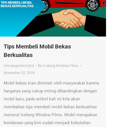
Tips Membeli Mobil Bekas
Berkualitas
Uncategorized @id
By
Iceberg Window Films
November 22, 2018
Mobil bekas kian diminati oleh masyarakat karena
harganya yang cukup miring dibandingkan dengan
mobil baru, pada artikel kali ini kita akan
membahas tips membeli mobil bekas berkualitas
menurut Iceberg Window Films. Mobil merupakan
kendaraan yang kini sudah menjadi kebutuhan