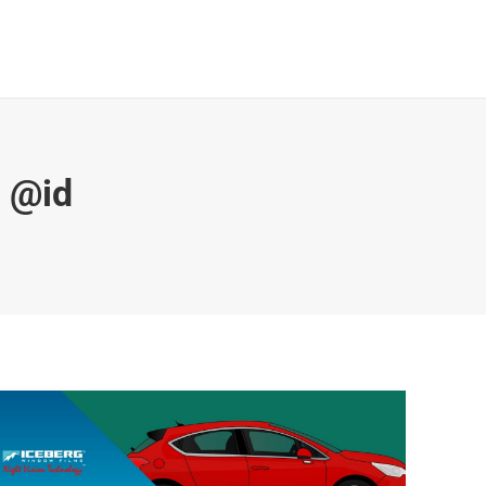
Galeri & Berita
Kontak
Search:
 @id