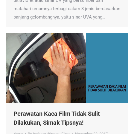
ultraviolet atau sinar UV yang bersumber dari
matahari umumnya terbagi dalam 3 jenis berdasarkan
panjang gelombangnya, yaitu sinar UVA yang…
Perawatan Kaca Film Tidak Sulit
Dilakukan, Simak Tipsnya!
News
By
Iceberg Window Films
November 28, 2017