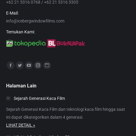
+62 21 5316 0768 / +62 21 5316 3305
E-Mail:
info@icebergwindowfilms.com
Temukan Kami:
Find us on:
Facebook
Twitter
YouTube
Instagram
Website
page
page
page
page
page
opens
opens
opens
opens
opens
Halaman Lain
in
in
in
in
in
Sejarah Generasi Kaca Film
new
new
new
new
new
window
window
window
window
window
Sejarah Generasi Kaca Film dan teknologi kaca film hingga saat
ini dapat dikategorikan dalam 4 generasi.
LIHAT DETAIL »