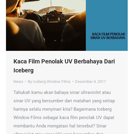
Kaca Film Penolak UV Berbahaya Dari
Iceberg
News
By
Iceberg Window Films
Desember 4, 2017
Tahukah kamu akan bahaya sinar ultraviolet atau
sinar UV yang bersumber dari matahari yang setiap
harinya selalu menyinari kita? Bagaimana Iceberg
Window Films sebagai kaca film penolak UV dapat
membantu Anda mengatasi hal tersebut? Sinar