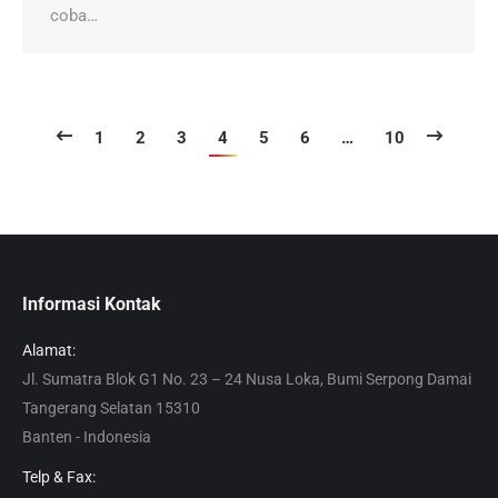
coba…
1
2
3
4
5
6
…
10
Informasi Kontak
Alamat:
Jl. Sumatra Blok G1 No. 23 – 24 Nusa Loka, Bumi Serpong Damai
Tangerang Selatan 15310
Banten - Indonesia
Telp & Fax: