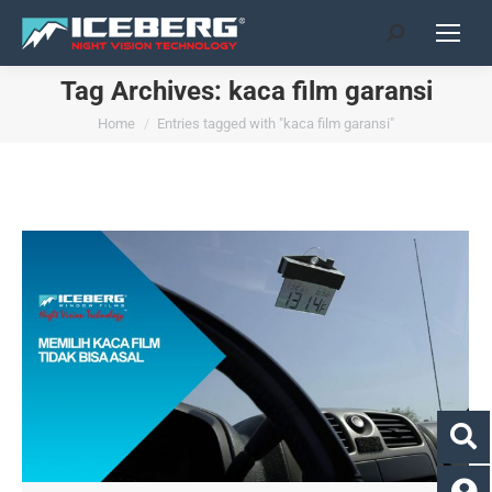
Search:
Tag Archives:
kaca film garansi
You are here:
Home
Entries tagged with "kaca film garansi"