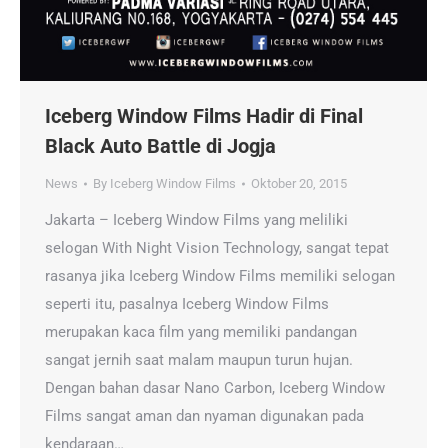
Iceberg Window Films Hadir di Final
Black Auto Battle di Jogja
News
By
Iceberg Window Films
Oktober 20, 2015
Jakarta – Iceberg Window Films yang meliliki
selogan With Night Vision Technology, sangat tepat
rasanya jika Iceberg Window Films memiliki selogan
seperti itu, pasalnya Iceberg Window Films
merupakan kaca film yang memiliki pandangan
sangat jernih saat malam maupun turun hujan.
Dengan bahan dasar Nano Carbon, Iceberg Window
Films sangat aman dan nyaman digunakan pada
kendaraan…