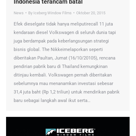
Indonesia terancam batal
News
By
Iceberg Window Films
Oktober 20, 2015
Efek dieselgate tidak hanya meliputirecall 11 juta
kendaraan diesel Volkswagen di seluruh dunia tapi
juga berdampak pada keberlangsungan strategi
bisnis global. The Nikkeimelaporkan seperti
diberitakan Paultan, Jumat (16/10/20105), rencana
pendirian pabrik baru di Thailand kemungkinan
ditinjau kembali. Volkswagen pernah diberitakan
sebelumnya mau menanamkan investasi sebesar
31,4 juta baht (Rp 1,2 triliun) untuk mendirikan pabrik
baru sebagai langkah awal ikut serta…