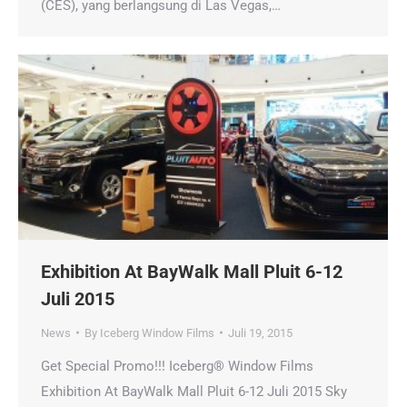
(CES), yang berlangsung di Las Vegas,…
Exhibition At BayWalk Mall Pluit 6-12
Juli 2015
News
By
Iceberg Window Films
Juli 19, 2015
Get Special Promo!!! Iceberg® Window Films
Exhibition At BayWalk Mall Pluit 6-12 Juli 2015 Sky