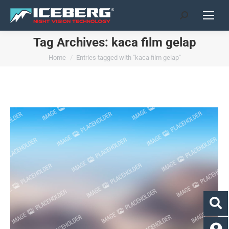
Search:
Tag Archives:
kaca film gelap
You are here:
Home
Entries tagged with "kaca film gelap"