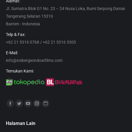
Alamat:
Jl. Sumatra Blok G1 No. 23 – 24 Nusa Loka, Bumi Serpong Damai
Tangerang Selatan 15310
Banten - Indonesia
Telp & Fax:
+62 21 5316 0768 / +62 21 5316 3305
E-Mail:
info@icebergwindowfilms.com
Temukan Kami:
Find us on:
Facebook
Twitter
YouTube
Instagram
Website
page
page
page
page
page
opens
opens
opens
opens
opens
Halaman Lain
in
in
in
in
in