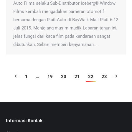
Auto Films selaku Sub-Distributor Iceberg® Window
Films kembali mengadakan pameran otomotif
bersama dengan Pluit Auto di BayWalk Mall Pluit 6-12
Juli 2015. Menjelang musim mudik Lebaran tahun ini,
jelas fungsi dari kaca film pada kendaraan sangat
dibutuhkan. Selain memberi kenyamanan,…
1
…
19
20
21
22
23
Informasi Kontak