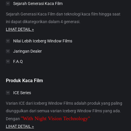
Sejarah Generasi Kaca Film
new
new
new
new
new
window
window
window
window
window
Sejarah Generasi Kaca Film dan teknologi kaca film hingga saat
ini dapat dikategorikan dalam 4 generasi.
LIHAT DETAIL »
Nilai Lebih Iceberg Window Films
Jaringan Dealer
F.A.Q
Produk Kaca Film
ICE Series
Varian ICE dari Iceberg Window Films adalah produk yang paling
diunggulkan dari semua varian Iceberg Window Films yang ada.
"With Night Vision Technology"
Dengan
LIHAT DETAIL »