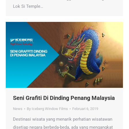
Lok Si Temple…
Seni Grafiti Di Dinding Penang Malaysia
News
By
Iceberg Window Films
Februari 6, 2019
Destinasi wisata yang menarik perhatian wisatawan
disetiap negara berbeda-beda, ada yang mengangkat