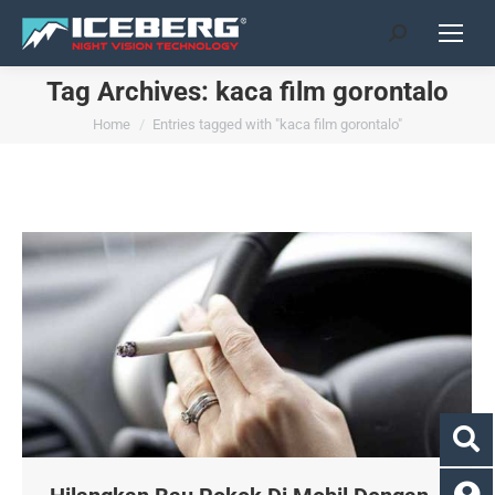
Search:
Tag Archives:
kaca film gorontalo
You are here:
Home
Entries tagged with "kaca film gorontalo"