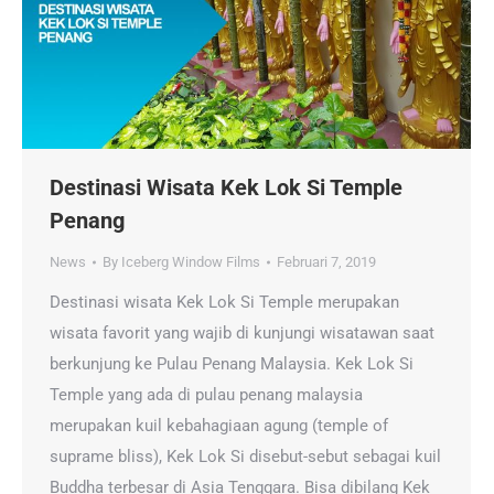
Destinasi Wisata Kek Lok Si Temple
Penang
News
By
Iceberg Window Films
Februari 7, 2019
Destinasi wisata Kek Lok Si Temple merupakan
wisata favorit yang wajib di kunjungi wisatawan saat
berkunjung ke Pulau Penang Malaysia. Kek Lok Si
Temple yang ada di pulau penang malaysia
merupakan kuil kebahagiaan agung (temple of
suprame bliss), Kek Lok Si disebut-sebut sebagai kuil
Buddha terbesar di Asia Tenggara. Bisa dibilang Kek