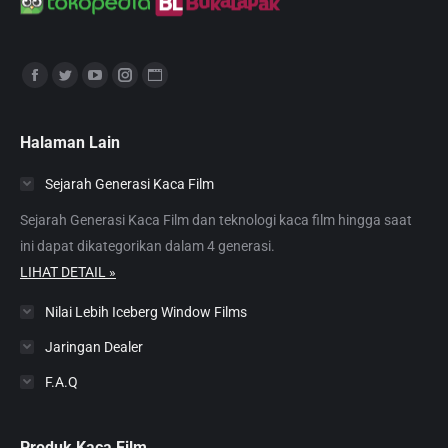
Find us on:
Facebook
Twitter
YouTube
Instagram
Website
page
page
page
page
page
opens
opens
opens
opens
opens
Halaman Lain
in
in
in
in
in
Sejarah Generasi Kaca Film
new
new
new
new
new
window
window
window
window
window
Sejarah Generasi Kaca Film dan teknologi kaca film hingga saat
ini dapat dikategorikan dalam 4 generasi.
LIHAT DETAIL »
Nilai Lebih Iceberg Window Films
Jaringan Dealer
F.A.Q
Produk Kaca Film