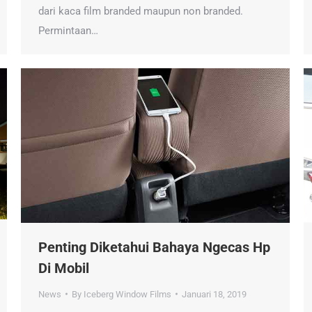
dari kaca film branded maupun non branded.
Permintaan…
Penting Diketahui Bahaya Ngecas Hp
Di Mobil
News
By
Iceberg Window Films
Januari 18, 2019