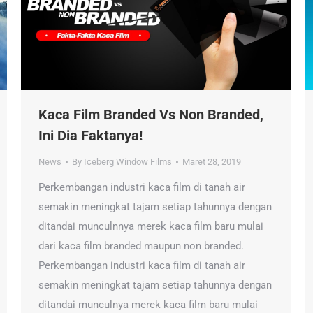
Kaca Film Branded Vs Non Branded,
Ini Dia Faktanya!
News
By
Iceberg Window Films
Maret 28, 2019
Perkembangan industri kaca film di tanah air
semakin meningkat tajam setiap tahunnya dengan
ditandai munculnnya merek kaca film baru mulai
dari kaca film branded maupun non branded.
Perkembangan industri kaca film di tanah air
semakin meningkat tajam setiap tahunnya dengan
ditandai munculnya merek kaca film baru mulai