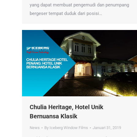
yang dapat membuat pengemudi dan penumpang
bergeser tempat duduk dari posisi…
Chulia Heritage, Hotel Unik
Bernuansa Klasik
News
By
Iceberg Window Films
Januari 31, 2019