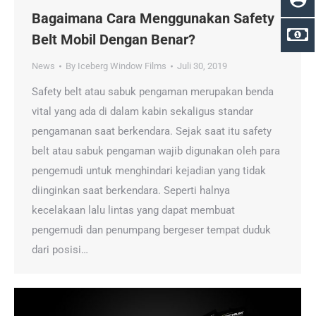
Bagaimana Cara Menggunakan Safety
Belt Mobil Dengan Benar?
News
By
Iceberg Window Films
Juli 30, 2019
Safety belt atau sabuk pengaman merupakan benda
vital yang ada di dalam kabin sekaligus standar
pengamanan saat berkendara. Sejak saat itu safety
belt atau sabuk pengaman wajib digunakan oleh para
pengemudi untuk menghindari kejadian yang tidak
diinginkan saat berkendara. Seperti halnya
kecelakaan lalu lintas yang dapat membuat
pengemudi dan penumpang bergeser tempat duduk
dari posisi…