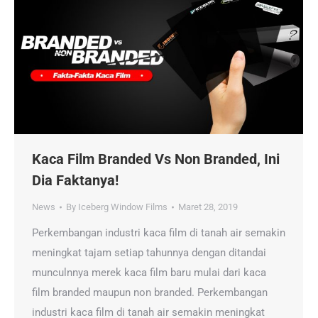
Kaca Film Branded Vs Non Branded, Ini
Dia Faktanya!
News
By
Iceberg Window Films
Maret 28, 2019
Perkembangan industri kaca film di tanah air semakin
meningkat tajam setiap tahunnya dengan ditandai
munculnnya merek kaca film baru mulai dari kaca
film branded maupun non branded. Perkembangan
industri kaca film di tanah air semakin meningkat