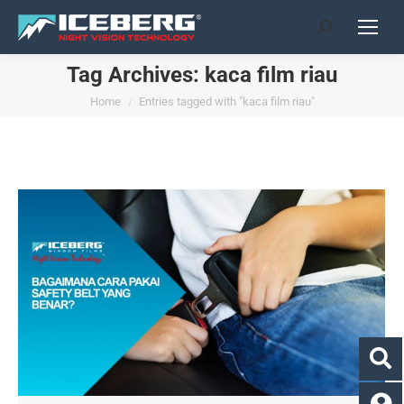
Search:
Tag Archives:
kaca film riau
You are here:
Home
Entries tagged with "kaca film riau"