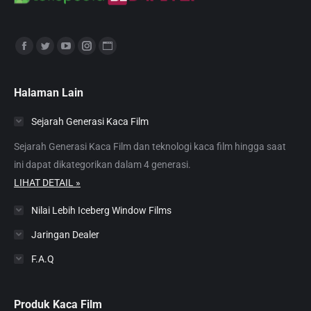
Find us on:
Facebook
Twitter
YouTube
Instagram
Website
page
page
page
page
page
opens
opens
opens
opens
opens
Halaman Lain
in
in
in
in
in
Sejarah Generasi Kaca Film
new
new
new
new
new
window
window
window
window
window
Sejarah Generasi Kaca Film dan teknologi kaca film hingga saat
ini dapat dikategorikan dalam 4 generasi.
LIHAT DETAIL »
Nilai Lebih Iceberg Window Films
Jaringan Dealer
F.A.Q
Produk Kaca Film