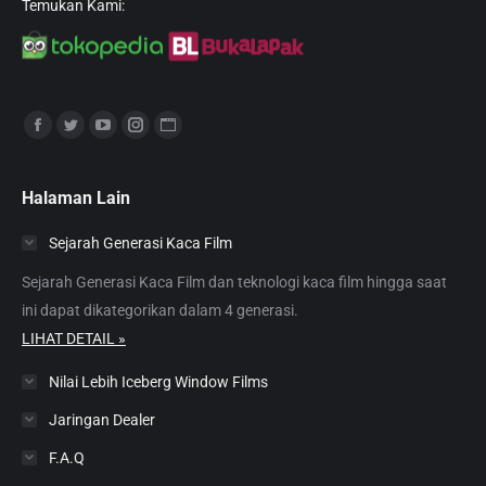
Temukan Kami:
Find us on:
Facebook
Twitter
YouTube
Instagram
Website
page
page
page
page
page
opens
opens
opens
opens
opens
Halaman Lain
in
in
in
in
in
Sejarah Generasi Kaca Film
new
new
new
new
new
window
window
window
window
window
Sejarah Generasi Kaca Film dan teknologi kaca film hingga saat
ini dapat dikategorikan dalam 4 generasi.
LIHAT DETAIL »
Nilai Lebih Iceberg Window Films
Jaringan Dealer
F.A.Q