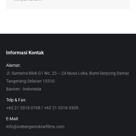
Informasi Kontak
Alamat:
Jl. Sumatra Blok G1 No. 23 – 24 Nusa Loka, Bumi Serpong Damai
Tangerang Selatan 15310
Banten - Indonesia
Telp & Fax:
+62 21 5316 0768 / +62 21 5316 3305
E-Mail:
info@icebergwindowfilms.com