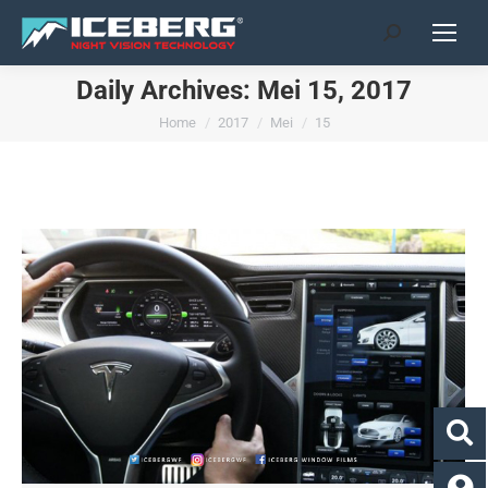
Search:
Daily Archives:
Mei 15, 2017
You are here:
Home
2017
Mei
15