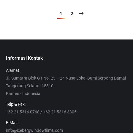
1
2
Informasi Kontak
Alamat:
Jl. Sumatra Blok G1 No. 23 – 24 Nusa Loka, Bumi Serpong Damai
Tangerang Selatan 15310
Banten - Indonesia
Telp & Fax:
+62 21 5316 0768 / +62 21 5316 3305
E-Mail:
info@icebergwindowfilms.com