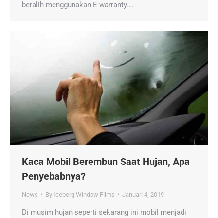
beralih menggunakan E-warranty.…
Kaca Mobil Berembun Saat Hujan, Apa
Penyebabnya?
News
By
Iceberg Window Films
Januari 4, 2019
Di musim hujan seperti sekarang ini mobil menjadi