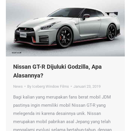
Nissan GT-R Dijuluki Godzilla, Apa
Alasannya?
News
By
Iceberg Window Films
Januari 23, 2019
Bagi kalian yang merupakan fans berat mobil JDM
pastinya ingin memiliki mobil Nissan GT-R yang
melegenda ini karena desainnya unik. Nissan
merupakan mobil pabrikan asal Jepang yang telah
mengalami evolusi selama bertahun-tahun, dengan