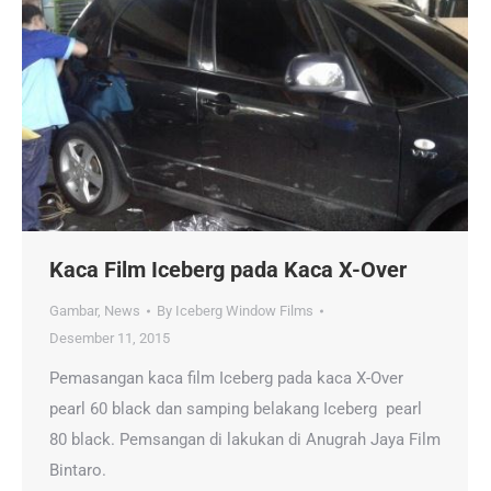
Kaca Film Iceberg pada Kaca X-Over
Gambar
,
News
By
Iceberg Window Films
Desember 11, 2015
Pemasangan kaca film Iceberg pada kaca X-Over
pearl 60 black dan samping belakang Iceberg pearl
80 black. Pemsangan di lakukan di Anugrah Jaya Film
Bintaro.