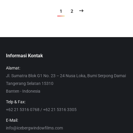
1
2
Informasi Kontak
Alamat:
Jl. Sumatra Blok G1 No. 23 – 24 Nusa Loka, Bumi Serpong Damai
Tangerang Selatan 15310
Banten - Indonesia
Telp & Fax:
+62 21 5316 0768 / +62 21 5316 3305
E-Mail:
info@icebergwindowfilms.com