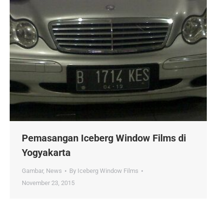
Pemasangan Iceberg Window Films di
Yogyakarta
Gambar
,
News
By
Iceberg Window Films
November 23, 2015