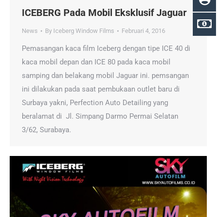
ICEBERG Pada Mobil Eksklusif Jaguar
News
By
Iceberg Window Films
Februari 4, 2016
Pemasangan kaca film Iceberg dengan tipe ICE 40 di
kaca mobil depan dan ICE 80 pada kaca mobil
samping dan belakang mobil Jaguar ini. pemsangan
ini dilakukan pada saat pembukaan outlet baru di
Surbaya yakni, Perfection Auto Detailing yang
beralamat di Jl. Simpang Darmo Permai Selatan
3/62, Surabaya.