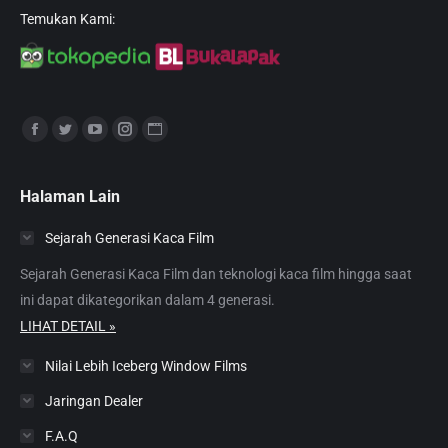
Temukan Kami:
Find us on:
Facebook
Twitter
YouTube
Instagram
Website
page
page
page
page
page
opens
opens
opens
opens
opens
Halaman Lain
in
in
in
in
in
Sejarah Generasi Kaca Film
new
new
new
new
new
window
window
window
window
window
Sejarah Generasi Kaca Film dan teknologi kaca film hingga saat
ini dapat dikategorikan dalam 4 generasi.
LIHAT DETAIL »
Nilai Lebih Iceberg Window Films
Jaringan Dealer
F.A.Q