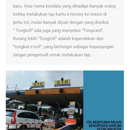
baru. Atas nama kendala yang dihadapi banyak orang
ketika melakukan tap kartu e-money ke mesin di
pintu tol, mulai banyak dijual dengan yang disebut
” Tongtoll” ada juga yang menyebut “Tongcard”.
Kurang lebih ”Tongtoll” adalah kependekan dari
”tongkat e-toll”, yang berfungsi sebagai kepanjangan
tangan pengemudi untuk melakukan tap…