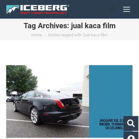
Search:
Tag Archives:
jual kaca film
You are here:
Home
Entries tagged with "jual kaca film"