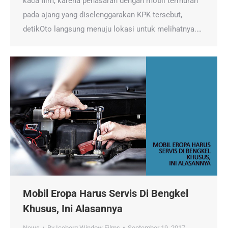
kaca film, karena penasaran dengan mobil termurah
pada ajang yang diselenggarakan KPK tersebut,
detikOto langsung menuju lokasi untuk melihatnya.…
Mobil Eropa Harus Servis Di Bengkel
Khusus, Ini Alasannya
News
By
Iceberg Window Films
September 19, 2017