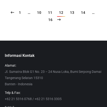
1
…
10
11
12
13
14
…
16
Informasi Kontak
Alamat:
Jl. Sumatra Blok G1 No. 23 – 24 Nusa Loka, Bumi Serpong Damai
Tangerang Selatan 15310
Banten - Indonesia
Telp & Fax:
+62 21 5316 0768 / +62 21 5316 3305