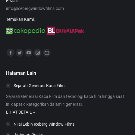
E-Mail:
info@icebergwindowfilms.com
Temukan Kami:
Find us on:
Facebook
Twitter
YouTube
Instagram
Website
page
page
page
page
page
opens
opens
opens
opens
opens
Halaman Lain
in
in
in
in
in
Sejarah Generasi Kaca Film
new
new
new
new
new
window
window
window
window
window
Sejarah Generasi Kaca Film dan teknologi kaca film hingga saat
ini dapat dikategorikan dalam 4 generasi.
LIHAT DETAIL »
Nilai Lebih Iceberg Window Films
Jaringan Dealer