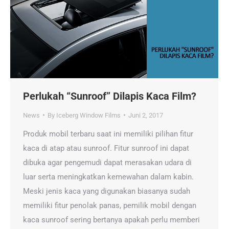
Perlukah “Sunroof” Dilapis Kaca Film?
News
By
Iceberg Window Films
Juni 2, 2017
Produk mobil terbaru saat ini memiliki pilihan fitur
kaca di atap atau sunroof. Fitur sunroof ini dapat
dibuka agar pengemudi dapat merasakan udara di
luar serta meningkatkan kemewahan dalam kabin.
Meski jenis kaca yang digunakan biasanya sudah
memiliki fitur penolak panas, pemilik mobil dengan
kaca sunroof sering bertanya apakah perlu memberi