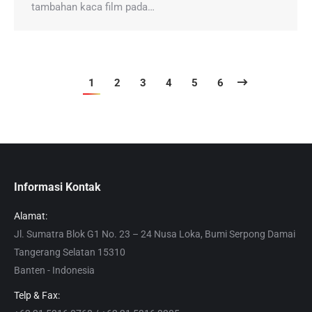
tambahan kaca film pada…
1
2
3
4
5
6
Informasi Kontak
Alamat:
Jl. Sumatra Blok G1 No. 23 – 24 Nusa Loka, Bumi Serpong Damai
Tangerang Selatan 15310
Banten - Indonesia
Telp & Fax: