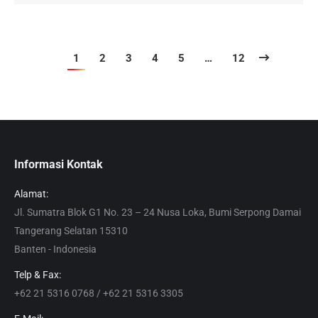
1
2
3
4
5
…
12
Informasi Kontak
Alamat:
Jl. Sumatra Blok G1 No. 23 – 24 Nusa Loka, Bumi Serpong Damai
Tangerang Selatan 15310
Banten - Indonesia
Telp & Fax:
+62 21 5316 0768 / +62 21 5316 3305