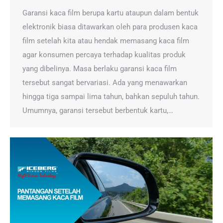
Garansi kaca film berupa kartu ataupun dalam bentuk
elektronik biasa ditawarkan oleh para produsen kaca
film setelah kita atau hendak memasang kaca film
agar konsumen percaya terhadap kualitas produk
yang dibelinya. Masa berlaku garansi kaca film
tersebut sangat bervariasi. Ada yang menawarkan
hingga tiga sampai lima tahun, bahkan sepuluh tahun.
Umumnya, garansi tersebut berbentuk kartu,…