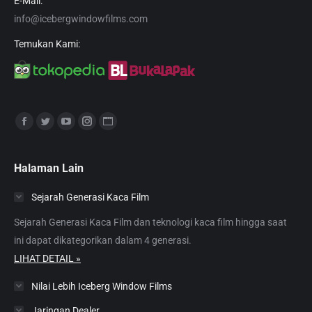
E-Mail:
info@icebergwindowfilms.com
Temukan Kami:
Find us on:
Facebook
Twitter
YouTube
Instagram
Website
page
page
page
page
page
opens
opens
opens
opens
opens
Halaman Lain
in
in
in
in
in
Sejarah Generasi Kaca Film
new
new
new
new
new
window
window
window
window
window
Sejarah Generasi Kaca Film dan teknologi kaca film hingga saat
ini dapat dikategorikan dalam 4 generasi.
LIHAT DETAIL »
Nilai Lebih Iceberg Window Films
Jaringan Dealer