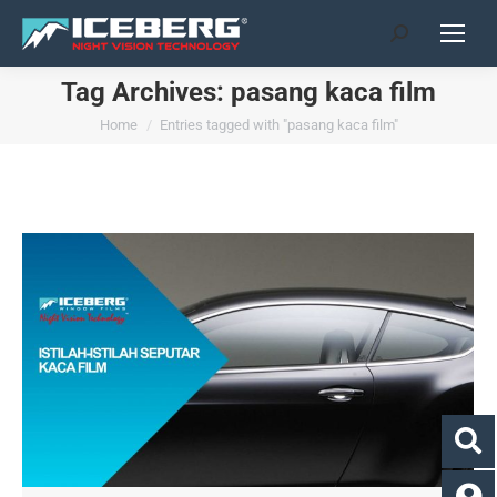
Search:
Tag Archives:
pasang kaca film
You are here:
Home
Entries tagged with "pasang kaca film"