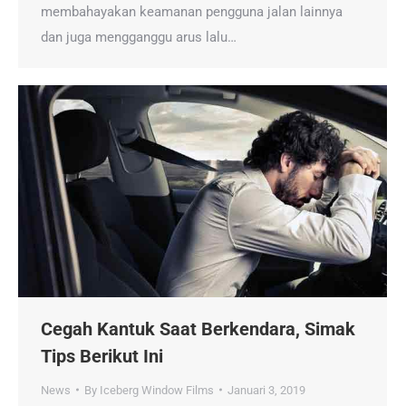
membahayakan keamanan pengguna jalan lainnya
dan juga mengganggu arus lalu…
Cegah Kantuk Saat Berkendara, Simak
Tips Berikut Ini
News
By
Iceberg Window Films
Januari 3, 2019