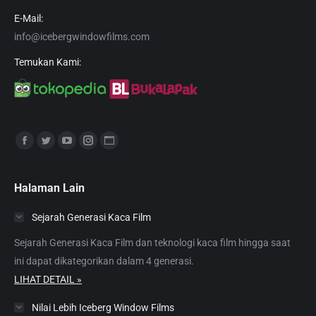
E-Mail:
info@icebergwindowfilms.com
Temukan Kami:
Find us on:
Facebook
Twitter
YouTube
Instagram
Website
page
page
page
page
page
opens
opens
opens
opens
opens
Halaman Lain
in
in
in
in
in
Sejarah Generasi Kaca Film
new
new
new
new
new
window
window
window
window
window
Sejarah Generasi Kaca Film dan teknologi kaca film hingga saat
ini dapat dikategorikan dalam 4 generasi.
LIHAT DETAIL »
Nilai Lebih Iceberg Window Films