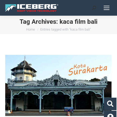
Search:
Tag Archives:
kaca film bali
You are here:
Home
Entries tagged with "kaca film bali"