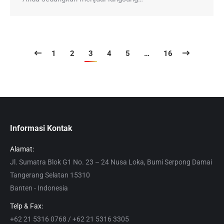
1
2
3
4
5
…
16
Informasi Kontak
Alamat:
Jl. Sumatra Blok G1 No. 23 – 24 Nusa Loka, Bumi Serpong Damai
Tangerang Selatan 15310
Banten - Indonesia
Telp & Fax:
+62 21 5316 0768 / +62 21 5316 3305