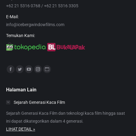
+62 21 5316 0768 / +62 21 5316 3305
E-Mail:
info@icebergwindowfilms.com
Temukan Kami:
Find us on:
Facebook
Twitter
YouTube
Instagram
Website
page
page
page
page
page
opens
opens
opens
opens
opens
Halaman Lain
in
in
in
in
in
Sejarah Generasi Kaca Film
new
new
new
new
new
window
window
window
window
window
Sejarah Generasi Kaca Film dan teknologi kaca film hingga saat
ini dapat dikategorikan dalam 4 generasi.
LIHAT DETAIL »