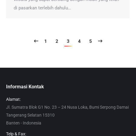
di pasarkan terlebih dahulu…
1
2
3
4
5
Informasi Kontak
Alamat:
Jl. Sumatra Blok G1 No. 23 – 24 Nusa Loka, Bumi Serpong Damai
Tangerang Selatan 15310
Banten - Indonesia
Telp & Fax: