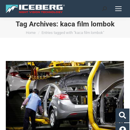
Search:
Tag Archives:
kaca film lombok
You are here:
Home
Entries tagged with "kaca film lombok"