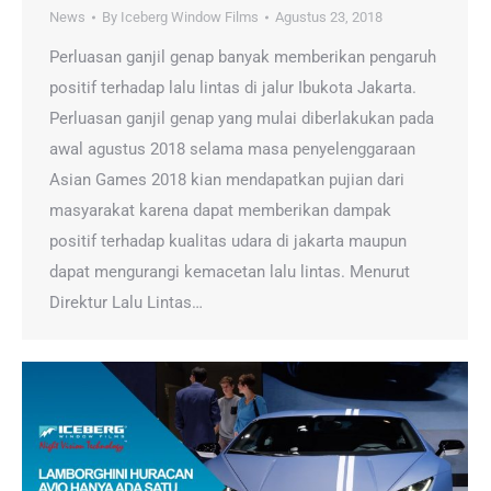
News
By
Iceberg Window Films
Agustus 23, 2018
Perluasan ganjil genap banyak memberikan pengaruh
positif terhadap lalu lintas di jalur Ibukota Jakarta.
Perluasan ganjil genap yang mulai diberlakukan pada
awal agustus 2018 selama masa penyelenggaraan
Asian Games 2018 kian mendapatkan pujian dari
masyarakat karena dapat memberikan dampak
positif terhadap kualitas udara di jakarta maupun
dapat mengurangi kemacetan lalu lintas. Menurut
Direktur Lalu Lintas…