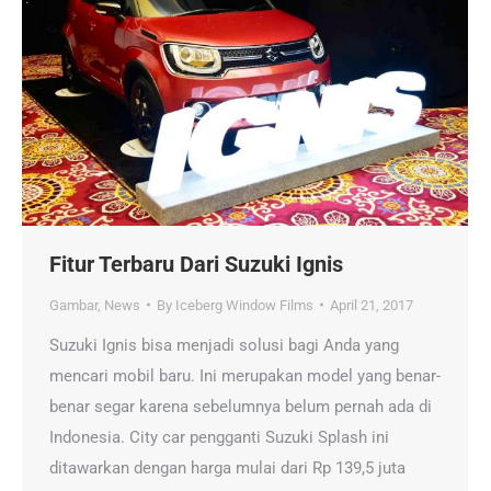
Fitur Terbaru Dari Suzuki Ignis
Gambar
,
News
By
Iceberg Window Films
April 21, 2017
Suzuki Ignis bisa menjadi solusi bagi Anda yang
mencari mobil baru. Ini merupakan model yang benar-
benar segar karena sebelumnya belum pernah ada di
Indonesia. City car pengganti Suzuki Splash ini
ditawarkan dengan harga mulai dari Rp 139,5 juta