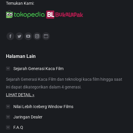
Temukan Kami:
Find us on:
Facebook
Twitter
YouTube
Instagram
Website
page
page
page
page
page
opens
opens
opens
opens
opens
Halaman Lain
in
in
in
in
in
Sejarah Generasi Kaca Film
new
new
new
new
new
window
window
window
window
window
Sejarah Generasi Kaca Film dan teknologi kaca film hingga saat
ini dapat dikategorikan dalam 4 generasi.
LIHAT DETAIL »
Nilai Lebih Iceberg Window Films
Jaringan Dealer
F.A.Q