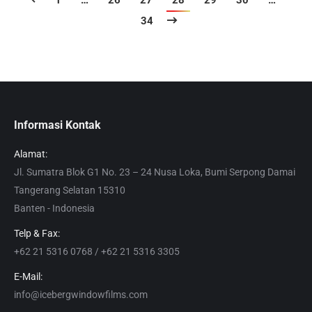
1
…
26
27
28
29
30
…
34
Informasi Kontak
Alamat:
Jl. Sumatra Blok G1 No. 23 – 24 Nusa Loka, Bumi Serpong Damai
Tangerang Selatan 15310
Banten - Indonesia
Telp & Fax:
+62 21 5316 0768 / +62 21 5316 3305
E-Mail:
info@icebergwindowfilms.com