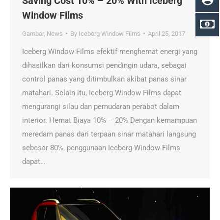
Saving Cost 10% – 20% With Iceberg
Window Films
Gambar
,
News
By
Iceberg Window Films
April 25, 2017
Iceberg Window Films efektif menghemat energi yang
dihasilkan dari konsumsi pendingin udara, sebagai
control panas yang ditimbulkan akibat panas sinar
matahari. Selain itu, Iceberg Window Films dapat
mengurangi silau dan pemudaran perabot dalam
interior. Hemat Biaya 10% – 20% Dengan kemampuan
meredam panas dari terpaan sinar matahari langsung
sebesar 80%, penggunaan Iceberg Window Films
dapat…