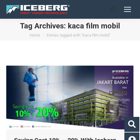
Search:
Tag Archives:
kaca film mobil
You are here:
Home
Entries tagged with "kaca film mobil"