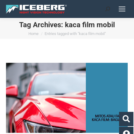
Search:
Tag Archives:
kaca film mobil
You are here:
Home
Entries tagged with "kaca film mobil"