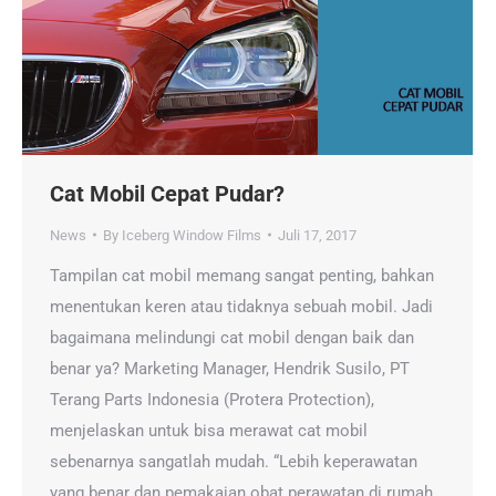
Cat Mobil Cepat Pudar?
News
By
Iceberg Window Films
Juli 17, 2017
Tampilan cat mobil memang sangat penting, bahkan
menentukan keren atau tidaknya sebuah mobil. Jadi
bagaimana melindungi cat mobil dengan baik dan
benar ya? Marketing Manager, Hendrik Susilo, PT
Terang Parts Indonesia (Protera Protection),
menjelaskan untuk bisa merawat cat mobil
sebenarnya sangatlah mudah. “Lebih keperawatan
yang benar dan pemakaian obat perawatan di rumah