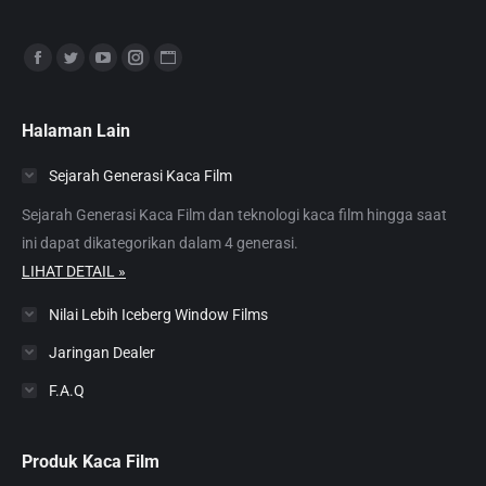
Find us on:
Facebook
Twitter
YouTube
Instagram
Website
page
page
page
page
page
opens
opens
opens
opens
opens
Halaman Lain
in
in
in
in
in
Sejarah Generasi Kaca Film
new
new
new
new
new
window
window
window
window
window
Sejarah Generasi Kaca Film dan teknologi kaca film hingga saat
ini dapat dikategorikan dalam 4 generasi.
LIHAT DETAIL »
Nilai Lebih Iceberg Window Films
Jaringan Dealer
F.A.Q
Produk Kaca Film