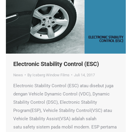
Electronic Stability Control (ESC)
News
By
Iceberg Window Films
Juli 14, 2017
Electronic Stability Control (ESC) atau disebut juga
dengan Vehicle Dynamic Control (VDC), Dynamic
Stability Control (DSC), Electronic Stability
Program(ESP), Vehicle Stability Control(VSC) atau
Vehicle Stability Assist(VSA) adalah salah
satu safety sistem pada mobil modern. ESP pertama