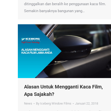
ditinggalkan dan beralih ke penggunaan kaca film.
Semakin banyaknya bangunan yang…
Alasan Untuk Mengganti Kaca Film,
Apa Sajakah?
News
By
Iceberg Window Films
Januari 22, 2018