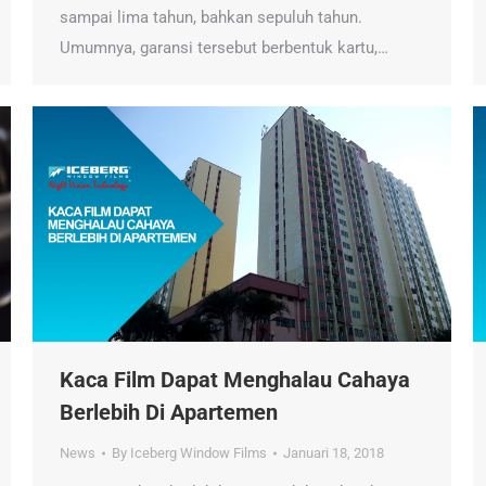
sampai lima tahun, bahkan sepuluh tahun.
Umumnya, garansi tersebut berbentuk kartu,…
Kaca Film Dapat Menghalau Cahaya
Berlebih Di Apartemen
News
By
Iceberg Window Films
Januari 18, 2018