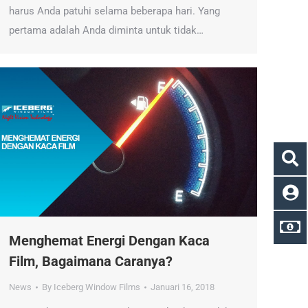
harus Anda patuhi selama beberapa hari. Yang
pertama adalah Anda diminta untuk tidak…
Menghemat Energi Dengan Kaca
Film, Bagaimana Caranya?
News
By
Iceberg Window Films
Januari 16, 2018