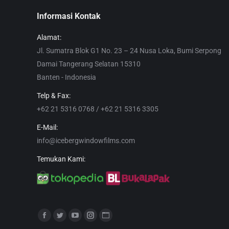
Informasi Kontak
Alamat:
Jl. Sumatra Blok G1 No. 23 – 24 Nusa Loka, Bumi Serpong
Damai Tangerang Selatan 15310
Banten - Indonesia
Telp & Fax:
+62 21 5316 0768 / +62 21 5316 3305
E-Mail:
info@icebergwindowfilms.com
Temukan Kami:
Find us on:
Facebook
Twitter
YouTube
Instagram
Website