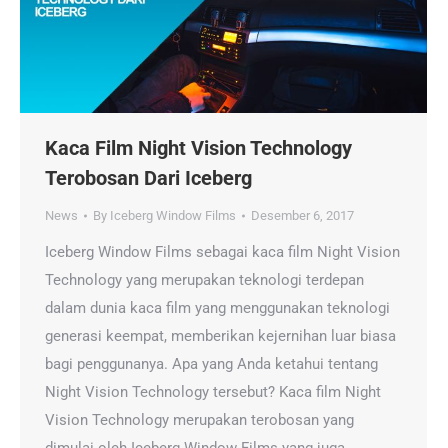
Kaca Film Night Vision Technology
Terobosan Dari Iceberg
News
By
Iceberg Window Films
Desember 6, 2017
Iceberg Window Films sebagai kaca film Night Vision
Technology yang merupakan teknologi terdepan
dalam dunia kaca film yang menggunakan teknologi
generasi keempat, memberikan kejernihan luar biasa
bagi penggunanya. Apa yang Anda ketahui tentang
Night Vision Technology tersebut? Kaca film Night
Vision Technology merupakan terobosan yang