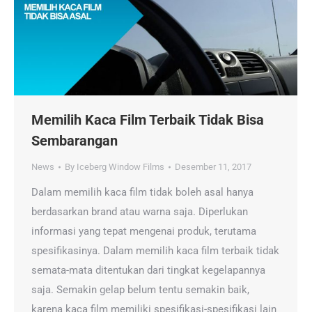
Memilih Kaca Film Terbaik Tidak Bisa
Sembarangan
News
By
Iceberg Window Films
Desember 11, 2017
Dalam memilih kaca film tidak boleh asal hanya
berdasarkan brand atau warna saja. Diperlukan
informasi yang tepat mengenai produk, terutama
spesifikasinya. Dalam memilih kaca film terbaik tidak
semata-mata ditentukan dari tingkat kegelapannya
saja. Semakin gelap belum tentu semakin baik,
karena kaca film memiliki spesifikasi-spesifikasi lain