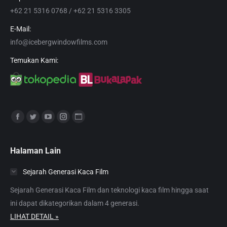
+62 21 5316 0768 / +62 21 5316 3305
E-Mail:
info@icebergwindowfilms.com
Temukan Kami:
Find us on:
Facebook
Twitter
YouTube
Instagram
Website
page
page
page
page
page
opens
opens
opens
opens
opens
Halaman Lain
in
in
in
in
in
Sejarah Generasi Kaca Film
new
new
new
new
new
window
window
window
window
window
Sejarah Generasi Kaca Film dan teknologi kaca film hingga saat
ini dapat dikategorikan dalam 4 generasi.
LIHAT DETAIL »