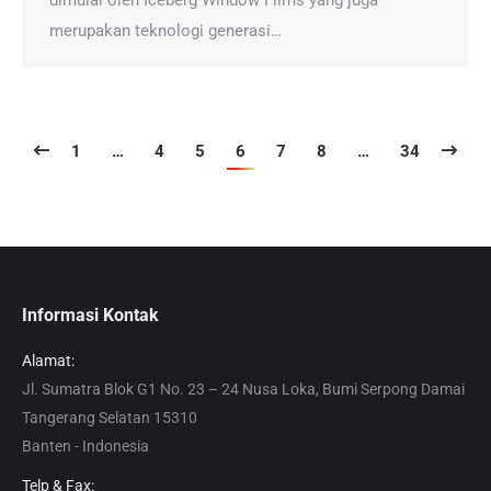
dimulai oleh Iceberg Window Films yang juga
merupakan teknologi generasi…
1
…
4
5
6
7
8
…
34
Informasi Kontak
Alamat:
Jl. Sumatra Blok G1 No. 23 – 24 Nusa Loka, Bumi Serpong Damai
Tangerang Selatan 15310
Banten - Indonesia
Telp & Fax: