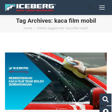
Search:
Tag Archives:
kaca film mobil
You are here:
Home
Entries tagged with "kaca film mobil"