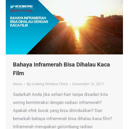
Bahaya Inframerah Bisa Dihalau Kaca
Film
News
By
Iceberg Window Films
Desember 16, 2017
Sadarkah Anda jika sehari-hari tanpa disadari kita
sering berinteraksi dengan radiasi inframerah?
Apakah efek buruk yang bisa ditimbulkan? Dan
benarkah bahaya inframerah bisa dihalau kaca film?
Inframerah merupakan gelombang radiasi