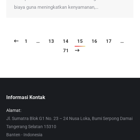
biaya guna meningkatkan kenyamanan,…
1
…
13
14
15
16
17
…
71
Informasi Kontak
Alamat:
Jl. Sumatra Blok G1 No. 23 – 24 Nusa Loka, Bumi Serpong Damai
Tangerang Selatan 15310
Banten - Indonesia