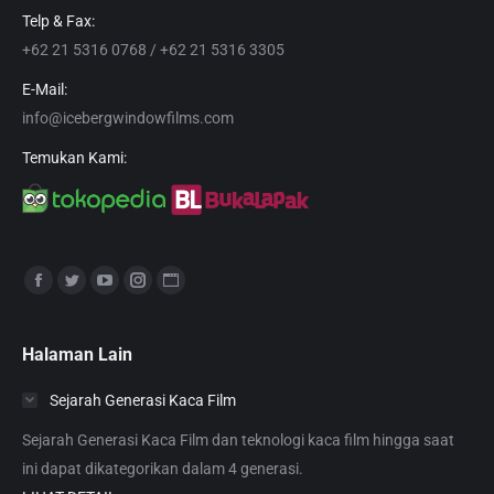
Telp & Fax:
+62 21 5316 0768 / +62 21 5316 3305
E-Mail:
info@icebergwindowfilms.com
Temukan Kami:
Find us on:
Facebook
Twitter
YouTube
Instagram
Website
page
page
page
page
page
opens
opens
opens
opens
opens
Halaman Lain
in
in
in
in
in
Sejarah Generasi Kaca Film
new
new
new
new
new
window
window
window
window
window
Sejarah Generasi Kaca Film dan teknologi kaca film hingga saat
ini dapat dikategorikan dalam 4 generasi.