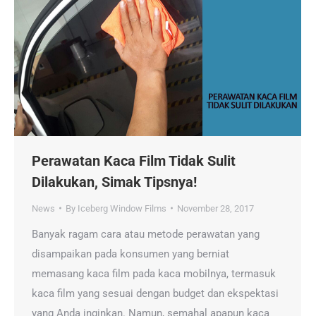
Perawatan Kaca Film Tidak Sulit
Dilakukan, Simak Tipsnya!
News
By
Iceberg Window Films
November 28, 2017
Banyak ragam cara atau metode perawatan yang
disampaikan pada konsumen yang berniat
memasang kaca film pada kaca mobilnya, termasuk
kaca film yang sesuai dengan budget dan ekspektasi
yang Anda inginkan. Namun, semahal apapun kaca