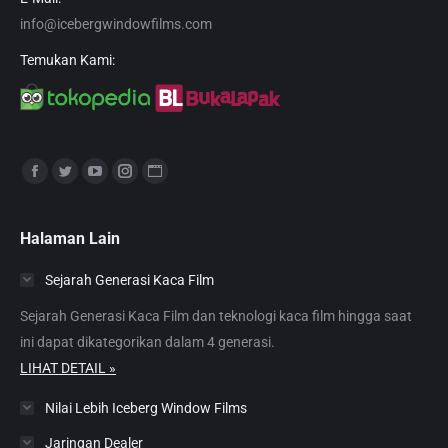
info@icebergwindowfilms.com
Temukan Kami:
Find us on:
Facebook
Twitter
YouTube
Instagram
Website
page
page
page
page
page
opens
opens
opens
opens
opens
Halaman Lain
in
in
in
in
in
Sejarah Generasi Kaca Film
new
new
new
new
new
window
window
window
window
window
Sejarah Generasi Kaca Film dan teknologi kaca film hingga saat
ini dapat dikategorikan dalam 4 generasi.
LIHAT DETAIL »
Nilai Lebih Iceberg Window Films
Jaringan Dealer