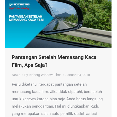
Pantangan Setelah Memasang Kaca
Film, Apa Saja?
News
By
Iceberg Window Films
Januari 24, 2018
Perlu diketahui, terdapat pantangan setelah
memasang kaca film. Jika tidak dipatuhi, bersiaplah
untuk kecewa karena bisa saja Anda harus langsung
melakukan penggantian. Hal ini diungkapkan Rudi,
yang merupakan salah satu pemilik outlet variasi