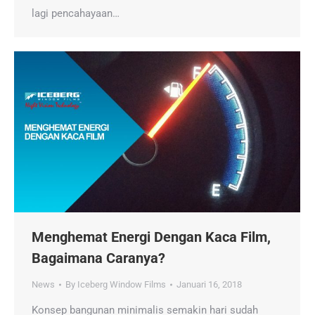
lagi pencahayaan…
Menghemat Energi Dengan Kaca Film,
Bagaimana Caranya?
News
By
Iceberg Window Films
Januari 16, 2018
Konsep bangunan minimalis semakin hari sudah