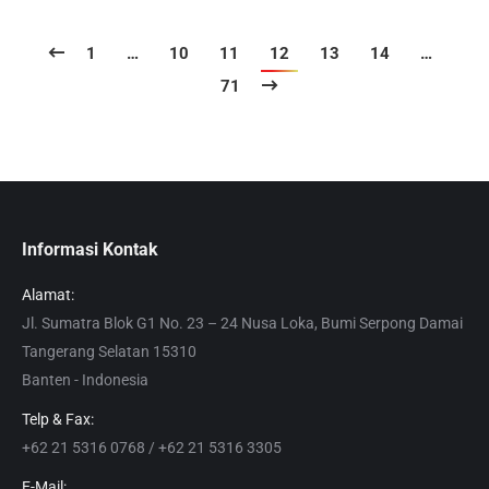
1
…
10
11
12
13
14
…
71
Informasi Kontak
Alamat:
Jl. Sumatra Blok G1 No. 23 – 24 Nusa Loka, Bumi Serpong Damai
Tangerang Selatan 15310
Banten - Indonesia
Telp & Fax:
+62 21 5316 0768 / +62 21 5316 3305
E-Mail: