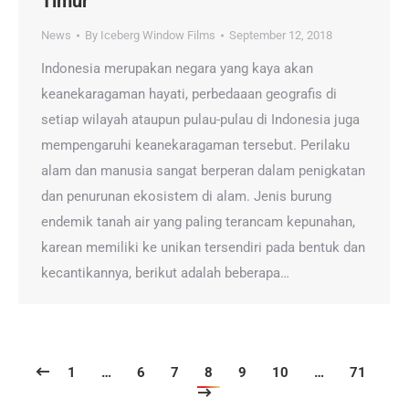
Timur
News
By
Iceberg Window Films
September 12, 2018
Indonesia merupakan negara yang kaya akan
keanekaragaman hayati, perbedaaan geografis di
setiap wilayah ataupun pulau-pulau di Indonesia juga
mempengaruhi keanekaragaman tersebut. Perilaku
alam dan manusia sangat berperan dalam penigkatan
dan penurunan ekosistem di alam. Jenis burung
endemik tanah air yang paling terancam kepunahan,
karean memiliki ke unikan tersendiri pada bentuk dan
kecantikannya, berikut adalah beberapa…
1
…
6
7
8
9
10
…
71