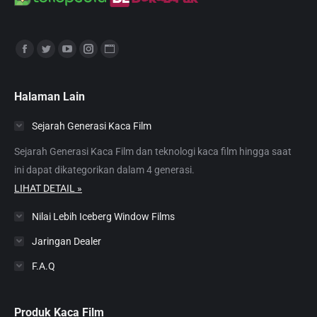
Find us on:
Facebook
Twitter
YouTube
Instagram
Website
page
page
page
page
page
opens
opens
opens
opens
opens
Halaman Lain
in
in
in
in
in
Sejarah Generasi Kaca Film
new
new
new
new
new
window
window
window
window
window
Sejarah Generasi Kaca Film dan teknologi kaca film hingga saat
ini dapat dikategorikan dalam 4 generasi.
LIHAT DETAIL »
Nilai Lebih Iceberg Window Films
Jaringan Dealer
F.A.Q
Produk Kaca Film