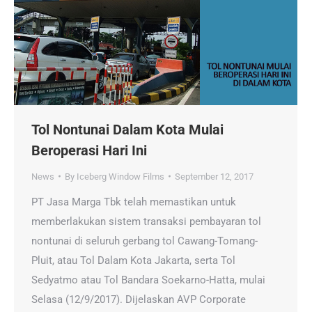
Tol Nontunai Dalam Kota Mulai
Beroperasi Hari Ini
News
By
Iceberg Window Films
September 12, 2017
PT Jasa Marga Tbk telah memastikan untuk
memberlakukan sistem transaksi pembayaran tol
nontunai di seluruh gerbang tol Cawang-Tomang-
Pluit, atau Tol Dalam Kota Jakarta, serta Tol
Sedyatmo atau Tol Bandara Soekarno-Hatta, mulai
Selasa (12/9/2017). Dijelaskan AVP Corporate