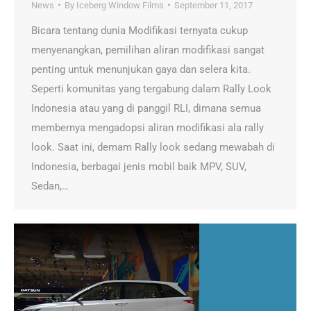
News
By
Iceberg Window Films
September 11, 2017
Bicara tentang dunia Modifikasi ternyata cukup
menyenangkan, pemilihan aliran modifikasi sangat
penting untuk menunjukan gaya dan selera kita.
Seperti komunitas yang tergabung dalam Rally Look
Indonesia atau yang di panggil RLI, dimana semua
membernya mengadopsi aliran modifikasi ala rally
look. Saat ini, demam Rally look sedang mewabah di
Indonesia, berbagai jenis mobil baik MPV, SUV,
Sedan,…