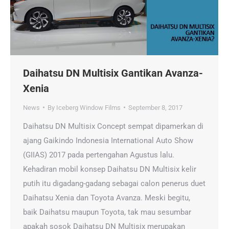
Daihatsu DN Multisix Gantikan Avanza-
Xenia
News
By
Iceberg Window Films
September 8, 2017
Daihatsu DN Multisix Concept sempat dipamerkan di
ajang Gaikindo Indonesia International Auto Show
(GIIAS) 2017 pada pertengahan Agustus lalu.
Kehadiran mobil konsep Daihatsu DN Multisix kelir
putih itu digadang-gadang sebagai calon penerus duet
Daihatsu Xenia dan Toyota Avanza. Meski begitu,
baik Daihatsu maupun Toyota, tak mau sesumbar
apakah sosok Daihatsu DN Multisix merupakan