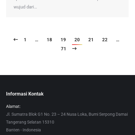
wujud dari…
1
…
18
19
20
21
22
…
71
Informasi Kontak
Alamat:
Jl. Sumatra Blok G1 No. 23 – 24 Nusa Loka, Bumi Serpong Damai
Tangerang Selatan 15310
Banten - Indonesia