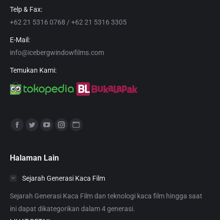
Telp & Fax:
+62 21 5316 0768 / +62 21 5316 3305
E-Mail:
info@icebergwindowfilms.com
Temukan Kami:
Find us on:
Facebook
Twitter
YouTube
Instagram
Website
page
page
page
page
page
opens
opens
opens
opens
opens
Halaman Lain
in
in
in
in
in
Sejarah Generasi Kaca Film
new
new
new
new
new
window
window
window
window
window
Sejarah Generasi Kaca Film dan teknologi kaca film hingga saat
ini dapat dikategorikan dalam 4 generasi.